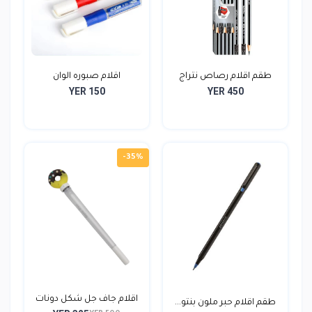
طقم اقلام رصاص نتراج
اقلام صبوره الوان
YER 150
YER 450
هن...
-35%
اقلام جاف جل شكل دونات
طقم اقلام حبر ملون بنتو...