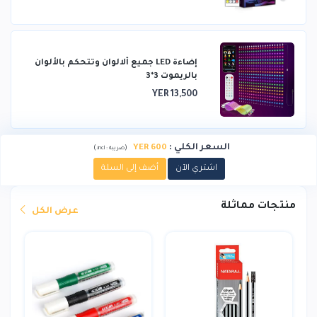
إضاءة LED جميع ألالوان وتتحكم بالألوان
بالريموت 3*3
YER 13,500
السعر الكلي
:
YER 600
)
(
ضريبة :
incl.
اشتري الآن
أضف إلى السلة
منتجات مماثلة
عرض الكل