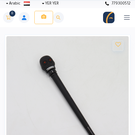
Arabic
YER YER
779300512
0