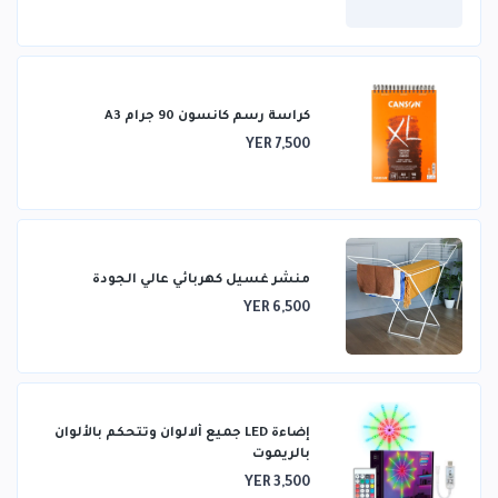
كراسة رسم كانسون 90 جرام A3
YER 7,500
منشر غسيل كهربائي عالي الجودة
YER 6,500
إضاءة LED جميع ألالوان وتتحكم بالألوان
بالريموت
YER 3,500