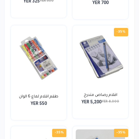
YER 325
YER 500
YER 700
-35%
اقلام رصاص متدرج
طقم اقلام لماع 6 الوان
YER 5,200
ستيدلر...
YER 8,000
YER 550
-35%
-35%