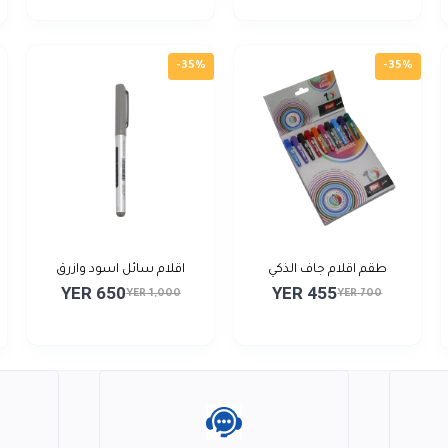
-35%
-35%
طقم اقلام جاف الذكي
اقلام سائل اسود وازرق
YER 650
YER 455
YER 1,000
YER 700