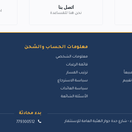
اتصل بنا
ا
نحن هنا للمساعدة
معلومات الحساب والشحن
معلومات الشخصي
قائمة الرغبات
بيعاً
ترتيب المسار
تقييم
سياسة الاسترجاع
سياسة العائدات
الأسئلة الشائعة
بدء محادثة
 - شارع حدة جوار الهئية العامة للإستثمار
779300512