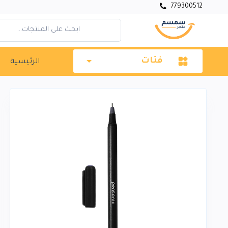
779300512
فئات
الرئيسية