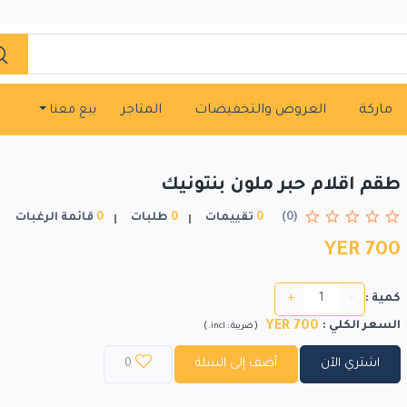
ماركة
العروض والتخفيضات
المتاجر
بيع معنا
طقم اقلام حبر ملون بنتونيك
(0)
0
تقييمات
0
طلبات
0
قائمة الرغبات
YER 700
+
-
كمية :
YER 700
السعر الكلي
:
)
(
ضريبة :
incl.
اشتري الآن
أضف إلى السلة
0