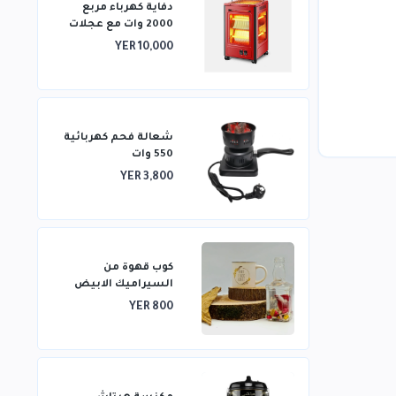
دفاية كهرباء مربع
2000 وات مع عجلات
تتميز بتدفئة من
YER 10,000
خمسة جوانب وتدفئة
ثلاثية الأبعاد
شعالة فحم كهربائية
550 وات
YER 3,800
كوب قهوة من
السيراميك الابيض
YER 800