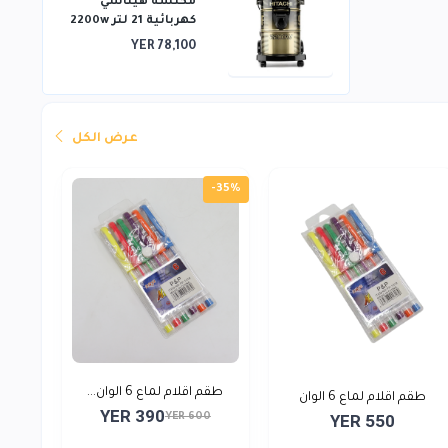
مكنسة هيتاشي
كهربائية 21 لتر 2200w
YER 78,100
عرض الكل
-35%
طقم اقلام لماع 6 الوان...
طقم اقلام لماع 6 الوان
YER 390
YER 600
YER 550