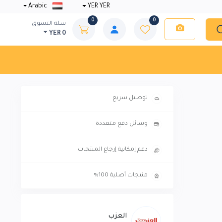
Arabic
YER YER
0
0
سلة التسوق
YER 0
توصيل سريع
وسائل دفع متعددة
دعم إمكانية إرجاع المنتجات
منتجات أصلية 100%
العزب