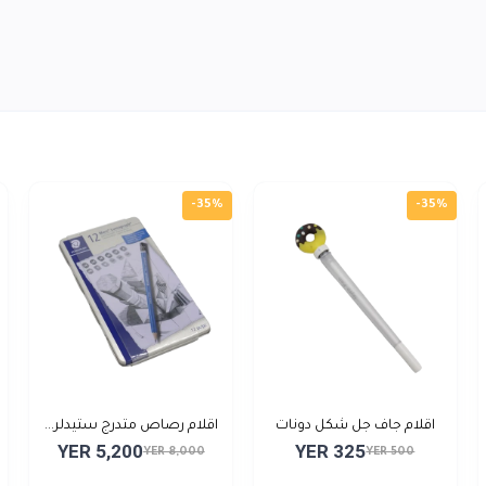
-35%
-35%
اقلام جاف جل شكل دونات
اقلام رصاص متدرج ستيدلر...
YER 5,200
YER 325
YER 8,000
YER 500