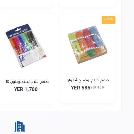
-35%
طقم اقلام توضيح 4 الوان
طقم اقلام استدلرملون 10...
YER 585
YER 900
YER 1,700