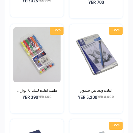
YER 325
YER 500
YER 700
-35%
-35%
اقلام رصاص متدرج
طقم اقلام لماع 6 الوان...
YER 390
YER 5,200
ستيدلر...
YER 600
YER 8,000
-35%