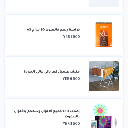
كراسة رسم كانسون 90 جرام A3
YER 7,500
منشر غسيل كهربائي عالي الجودة
YER 6,500
إضاءة LED جميع ألالوان وتتحكم بالألوان
بالريموت
YER 3,500