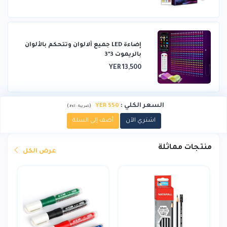
إضاءة LED جميع ألالوان وتتحكم بالألوان
بالريموت 3*3
YER 13,500
السعر الكلي
:
550 YER
)
(
ضريبة :
incl.
اشتري الآن
أضف إلى السلة
منتجات مماثلة
عرض الكل