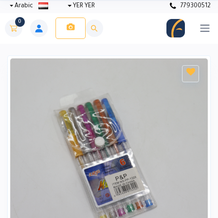
Arabic
YER YER
779300512
0