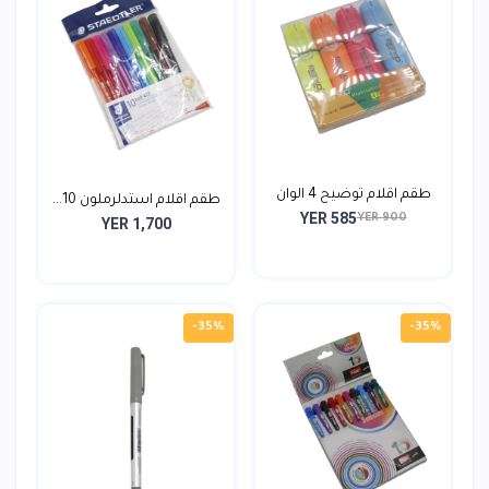
طقم اقلام توضيح 4 الوان
طقم اقلام استدلرملون 10...
YER 585
YER 900
YER 1,700
-35%
-35%