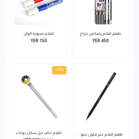
طقم اقلام رصاص نتراج
اقلام صبوره الوان
YER 150
YER 450
هن...
-35%
اقلام جاف جل شكل دونات
طقم اقلام حبر ملون بنتو...