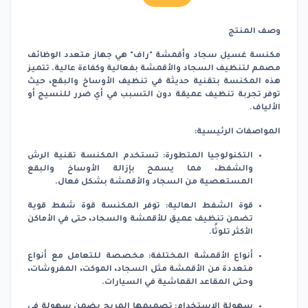
وصف المنتج
مكنسة غسيل سجاد وأقمشة "راف" هي جهاز متعدد الوظائف
مصمم لتنظيف السجاد والأقمشة بفعالية وكفاءة عالية. تتميز
هذه المكنسة بتقنية حديثة في تنظيف الأوساخ والبقع، حيث
توفر تجربة تنظيف عميقة دون التسبب في أي ضرر للنسيج أو
الألياف.
المواصفات الرئيسية:
التكنولوجيا المتطورة:
تستخدم المكنسة تقنية الرش
والشفط، مما يسمح بإزالة الأوساخ والبقع
المستعصية من السجاد والأقمشة بشكل فعال.
قوة الشفط العالية:
توفر المكنسة قوة شفط قوية
تضمن تنظيف عميق للأقمشة والسجاد، حتى في الأماكن
الأكثر تلوثًا.
أنواع الأقمشة المختلفة:
مخصصة للتعامل مع أنواع
متعددة من الأقمشة مثل السجاد، الموكت، المفروشات،
وحتى المقاعد القماشية في السيارات.
سهولة الاستخدام:
تصميمها المريح يضمن سهولة في