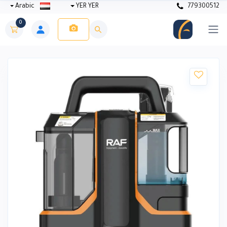
Arabic
YER YER
779300512
0