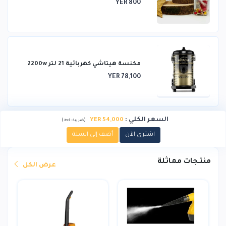
YER 800
مكنسة هيتاشي كهربائية 21 لتر 2200w
YER 78,100
السعر الكلي
:
YER 54,000
)
(
ضريبة :
incl.
اشتري الآن
أضف إلى السلة
منتجات مماثلة
عرض الكل