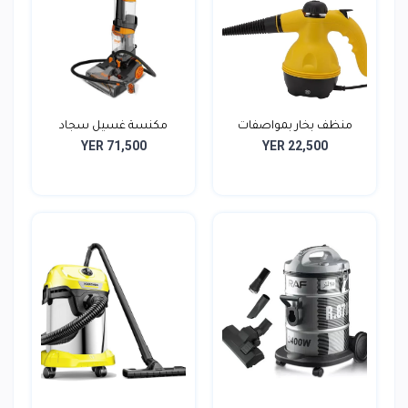
منظف بخار بمواصفات
مكنسة غسيل سجاد
YER 71,500
YER 22,500
عالي...
ومفروشا...