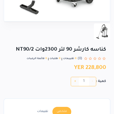
كناسه كارشر 90 لتر 2300وات NT90/2
(0)
0
تقييمات
0
طلبات
0
قائمة الرغبات
YER 228,800
+
-
كمية :
ملخص
تقييمات