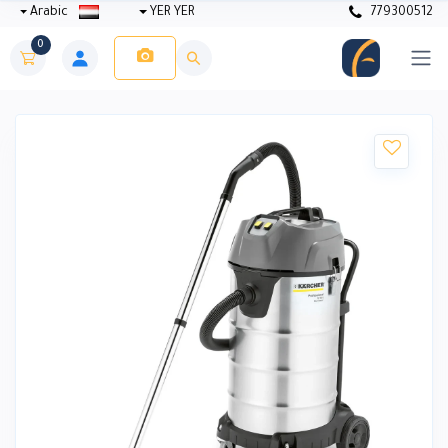
Arabic
YER YER
779300512
0