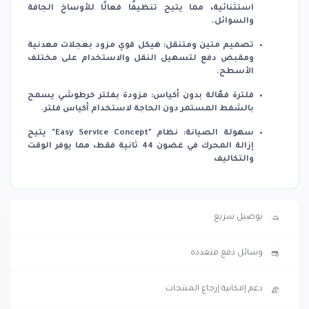
استثنائية، مما يتيح تنظيفًا فعالًا للأوساخ الجافة
والسوائل.
تصميم متين ومتنقل
:
هيكل قوي مزود بعجلات معدنية
ومقبض دفع لتسهيل النقل والاستخدام على مختلف
الأسطح.
فلترة فعّالة بدون أكياس
:
مزودة بفلتر خرطوشي يسمح
بالشفط المستمر دون الحاجة لاستخدام أكياس فلتر.
سهولة الصيانة
:
نظام "Easy Service Concept" يتيح
إزالة المحرك في غضون 44 ثانية فقط، مما يوفر الوقت
والتكاليف
توصيل سريع
وسائل دفع متعددة
دعم إمكانية إرجاع المنتجات