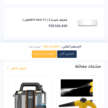
مكيف ميديا ​​MST4AG T1 ( 2طن )
YER 346,400
السعر الكلي
:
228,800 YER
)
(
ضريبة :
incl.
اشتري الآن
أضف إلى السلة
منتجات مماثلة
عرض الكل