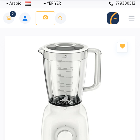
Arabic
YER YER
779300512
0