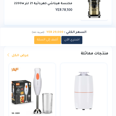
مكنسة هيتاشي كهربائية 21 لتر 2200w
YER 78,100
السعر الكلي
:
YER 29,000
)
(
ضريبة :
incl.
اشتري الآن
أضف إلى السلة
منتجات مماثلة
عرض الكل