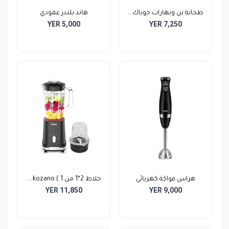
طحانة بن وبهارات جوباك...
هاند بلندر عمودي
YER 5,000
YER 7,250
هراس فواكة كهربائي
خلاط 2*1 من kozano ( 1....
YER 11,850
YER 9,000
سوني...