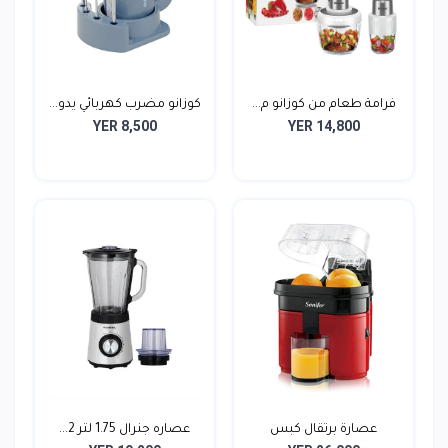
فرامة طعام من كوزانو م...
كوزانو مضرب كهربائي يدو...
YER 8,500
YER 14,800
عصارة برتقال كبس
عصاره جنرال 1.75 لتر 2...