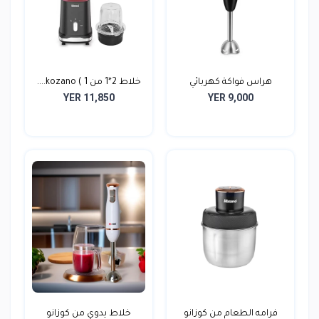
هراس فواكة كهربائي
خلاط 2*1 من kozano ( 1....
YER 11,850
YER 9,000
سوني...
فرامه الطعام من كوزانو
خلاط يدوي من كوزانو