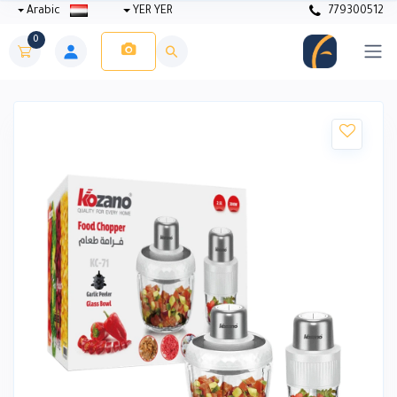
Arabic
YER YER
779300512
0