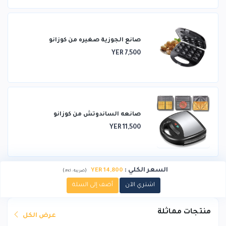
صانع الجوزية صغيره من كوزانو
YER 7,500
صانعه الساندوتش من كوزانو
YER 11,500
السعر الكلي
:
YER 14,800
)
(
ضريبة :
incl.
اشتري الآن
أضف إلى السلة
منتجات مماثلة
عرض الكل