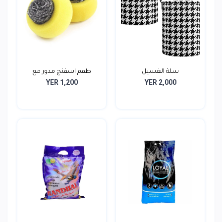
سلة الغسيل
طقم اسفنج مدور مع
YER 1,200
YER 2,000
الليف...