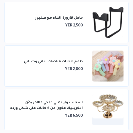
حامل قارورة الماء مع صنبور
YER 2,500
طقم 6 حبات قباضات بناتي وشبابي
YER 2,000
استاند دوار ذهبي ملكي فاااخر م̷ـــِْن
الاكريليك مكون من 6 خانات على شكل ورده
YER 6,500