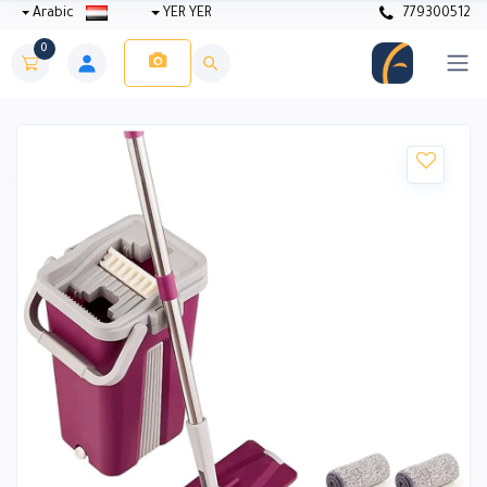
Arabic
YER YER
779300512
0