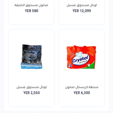
لويال مسحوق غسيل
صابون مسحوق الخليفة
YER 580
YER 12,099
الملاب...
700...
شنطة كريستال صابون
لويال مسحوق غسيل
YER 2,550
YER 6,300
ملاب...
ملابس...