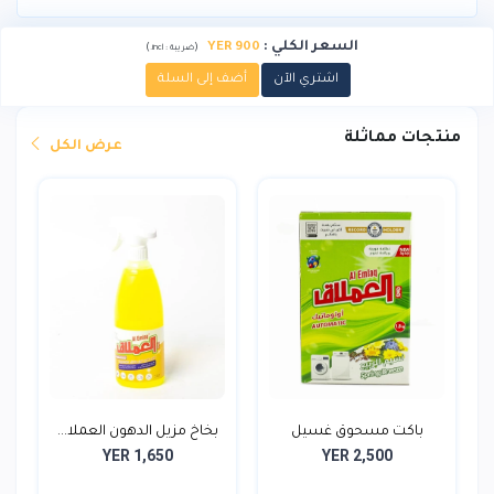
السعر الكلي
:
YER 900
)
(
ضريبة :
incl.
اشتري الآن
أضف إلى السلة
منتجات مماثلة
عرض الكل
باكت مسحوق غسيل
بخاخ مزيل الدهون العملا...
YER 1,650
YER 2,500
العملاق...