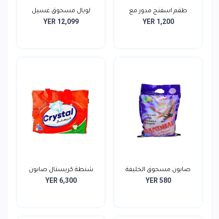
طقم اسفنج مدور مع
لويال مسحوق غسيل
YER 12,099
YER 1,200
الليف...
الملاب...
صابون مسحوق الخليفة
شنطة كريستال صابون
YER 6,300
YER 580
700...
ملاب...