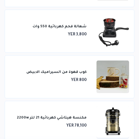
شعالة فحم كهربائية 550 وات
YER 3,800
كوب قهوة من السيراميك الابيض
YER 800
مكنسة هيتاشي كهربائية 21 لتر 2200w
YER 78,100