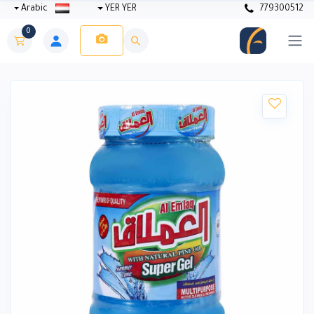
Arabic
YER YER
779300512
0