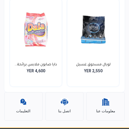
لويال مسحوق غسيل
دايا صابون ملابس برائحة...
YER 4,600
YER 2,550
ملابس...
معلومات عنا
اتصل بنا
التعليمات