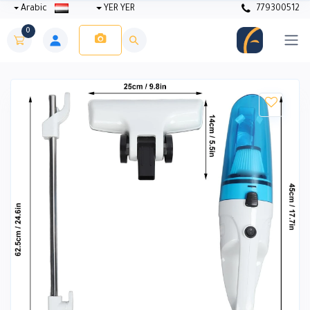
Arabic
YER YER
779300512
0