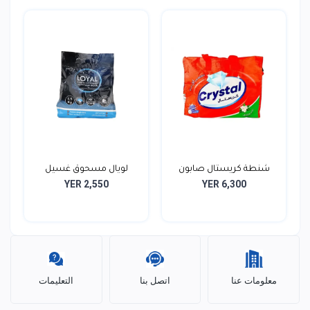
شنطة كريستال صابون
لويال مسحوق غسيل
YER 2,550
YER 6,300
ملاب...
ملابس...
معلومات عنا
اتصل بنا
التعليمات