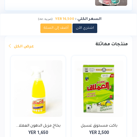
السعر الكلي
:
YER 16,500
)
(
ضريبة :
incl.
اشتري الآن
أضف إلى السلة
منتجات مماثلة
عرض الكل
باكت مسحوق غسيل
بخاخ مزيل الدهون العملا...
YER 1,650
YER 2,500
العملاق...