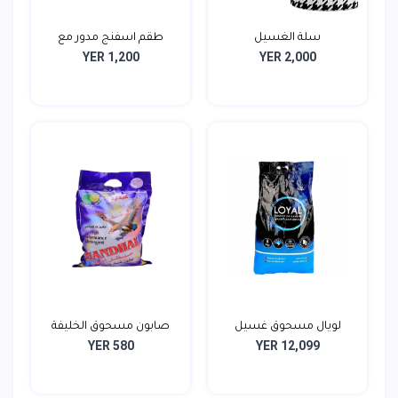
سلة الغسيل
طقم اسفنج مدور مع
YER 1,200
YER 2,000
الليف...
لويال مسحوق غسيل
صابون مسحوق الخليفة
YER 580
YER 12,099
الملاب...
700...