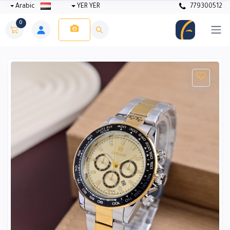
Arabic
YER YER
779300512
0