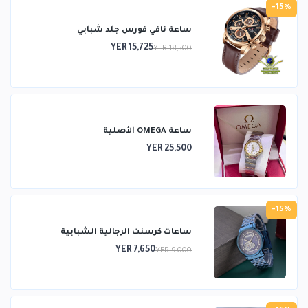
-15%
ساعة نافي فورس جلد شبابي
YER 15,725
YER 18,500
ساعة OMEGA الأصلية
YER 25,500
-15%
ساعات كرسنت الرجالية الشبابية
YER 7,650
YER 9,000