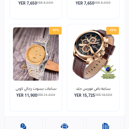
YER 7,650
YER 7,650
YER 9,000
YER 9,000
-15%
-15%
ساعة نافي فورس جلد
ساعات يسوت رجالي كوبي
YER 11,900
YER 15,725
شباب...
و...
YER 14,000
YER 18,500