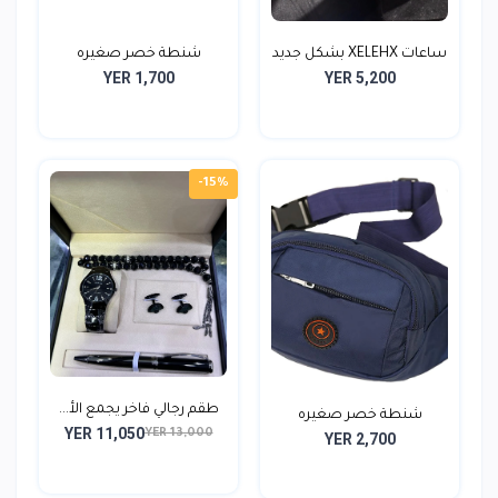
ساعات XELEHX بشكل جديد
شنطة خصر صغيره
YER 1,700
YER 5,200
-15%
طقم رجالي فاخر يجمع الأ...
شنطة خصر صغيره
YER 11,050
YER 13,000
YER 2,700