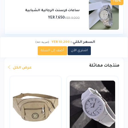
-15%
ساعات كرسنت الرجالية الشبابية
YER 7,650
YER 9,000
السعر الكلي
:
YER 10,200
)
(
ضريبة :
incl.
اشتري الآن
أضف إلى السلة
منتجات مماثلة
عرض الكل