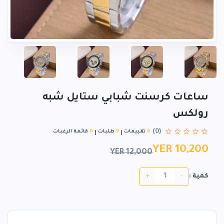
ساعات كرسنت شبابي ستايل شبه
رولكس
(0)
0
تقييمات
9
طلبات
0
قائمة الرغبات
YER 10,200
YER 12,000
+
-
كمية :