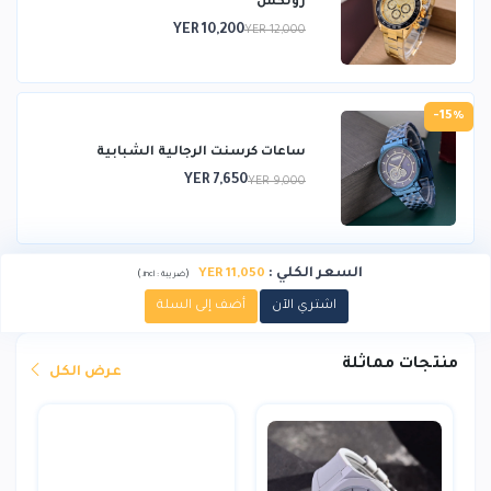
رولكس
YER 10,200
YER 12,000
-15%
ساعات كرسنت الرجالية الشبابية
YER 7,650
YER 9,000
السعر الكلي
:
YER 11,050
)
(
ضريبة :
incl.
اشتري الآن
أضف إلى السلة
منتجات مماثلة
عرض الكل