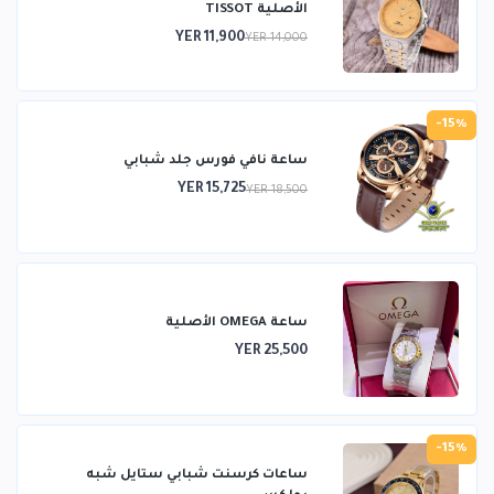
الأصلية TISSOT
YER 11,900
YER 14,000
-15%
ساعة نافي فورس جلد شبابي
YER 15,725
YER 18,500
ساعة OMEGA الأصلية
YER 25,500
-15%
ساعات كرسنت شبابي ستايل شبه