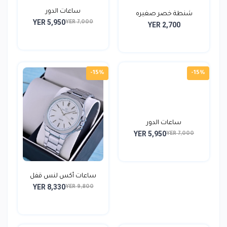
ساعات الدور
شنطة خصر صغيره
YER 5,950
YER 7,000
YER 2,700
-15%
-15%
ساعات الدور
YER 5,950
YER 7,000
ساعات أكس لنس قفل
YER 8,330
رجالي...
YER 9,800