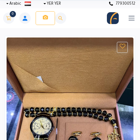
Arabic
YER YER
779300512
0