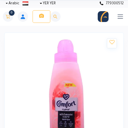
Arabic
YER YER
779300512
0