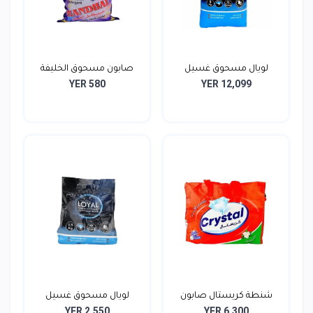
لويال مسحوق غسيل
صابون مسحوق الخليفة
YER 580
YER 12,099
الملاب...
700...
شنطة كريستال صابون
لويال مسحوق غسيل
YER 2,550
YER 6,300
ملاب...
ملابس...