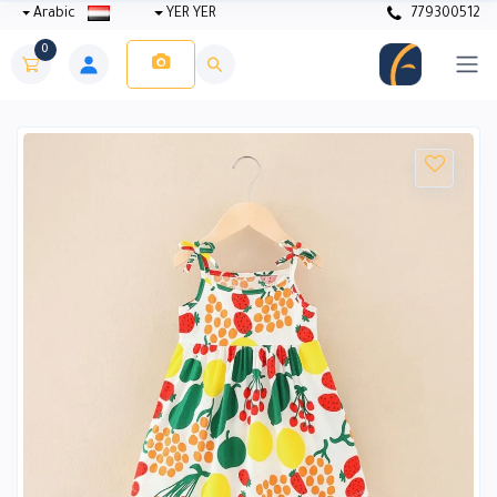
Arabic
YER YER
779300512
0