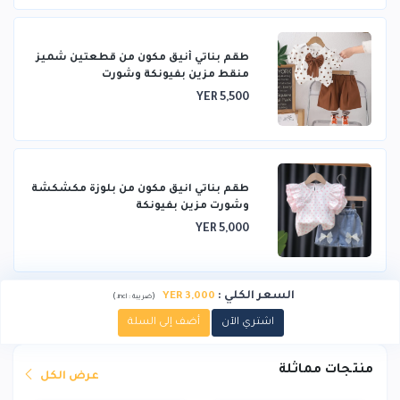
طقم بناتي أنيق مكون من قطعتين شميز
منقط مزين بفيونكة وشورت
YER 5,500
طقم بناتي انيق مكون من بلوزة مكشكشة
وشورت مزين بفيونكة
YER 5,000
السعر الكلي
:
YER 3,000
)
(
ضريبة :
incl.
اشتري الآن
أضف إلى السلة
منتجات مماثلة
عرض الكل