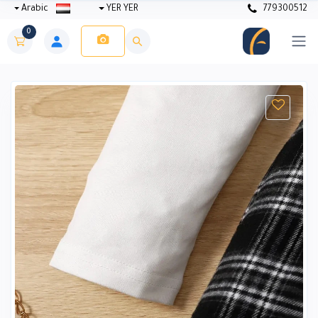
Arabic
YER YER
779300512
0