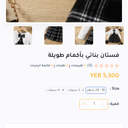
فستان بناتي بأكمام طويلة
(0)
0
تقييمات
0
طلبات
0
قائمة الرغبات
YER 5,300
Size :
18 - 24 شهر
2 - 3 سنوات
4 - 6 سنوات
+
-
كمية :