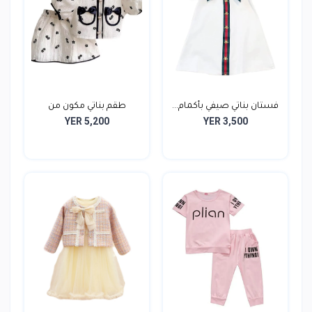
فستان بناتي صيفي بأكمام...
طقم بناتي مكون من
YER 5,200
YER 3,500
قطعتي...