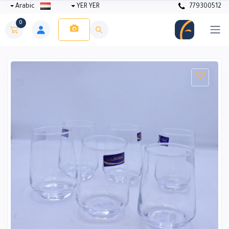
Arabic
YER YER
779300512
0