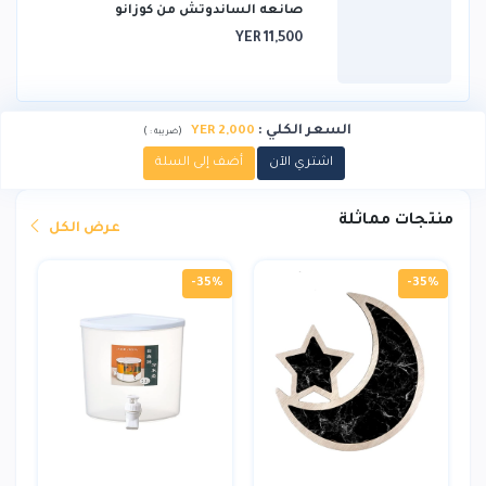
صانعه الساندوتش من كوزانو
YER 11,500
السعر الكلي
:
2,000 YER
)
(
ضريبة :
اشتري الآن
أضف إلى السلة
منتجات مماثلة
عرض الكل
-35%
-35%