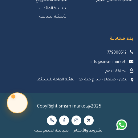
المنتجات الأعلى تقييم
سياسة الاسترجاع
سياسة العائدات
الأسئلة الشائعة
بدء محادثة
779300512
info@smsm.market
بطاقة الدعم
اليمن - صنعاء - شارع حدة جوار الهئية العامة للإستثمار
CopyRight smsm market@2025
الشروط والأحكام
سياسة الخصوصية