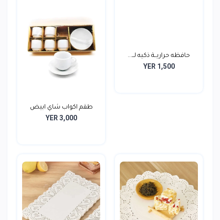
حافظه حراريــة ذكيه لــ...
YER 1,500
طقم اكواب شاي ابيض
YER 3,000
صافي