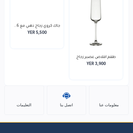
جاك كروي زجاج ذهبي مع 6...
YER 5,500
طقم اقلاص عصير زجاج
YER 3,900
طوي...
معلومات عنا
اتصل بنا
التعليمات