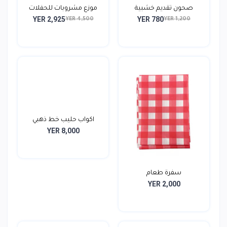
صحون تقديم خشبية
موزع مشروبات للحفلات
YER 2,925
YER 780
YER 4,500
YER 1,200
اكواب حليب خط ذهبي
YER 8,000
سفرة طعام
YER 2,000