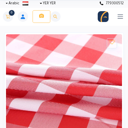
Arabic
YER YER
779300512
0