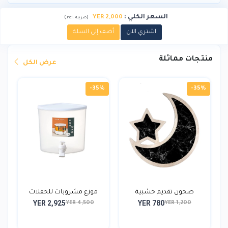
السعر الكلي
:
YER 2,000
)
(
ضريبة :
incl.
اشتري الآن
أضف إلى السلة
منتجات مماثلة
عرض الكل
-35%
-35%
صحون تقديم خشبية
موزع مشروبات للحفلات
YER 2,925
YER 780
YER 4,500
YER 1,200