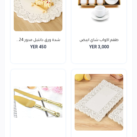
طقم اكواب شاي ابيض
شدة ورق دانتيل مدور 24...
YER 450
YER 3,000
صافي