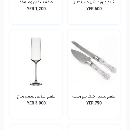
شدة ورق دانتيل مستطيل
طقم سكين وملعقة
YER 1,200
YER 600
1...
حلويات...
طقم سكين كيك مع رفاعة
طقم اقلاص عصير زجاج
YER 3,900
YER 750
ي...
طوي...