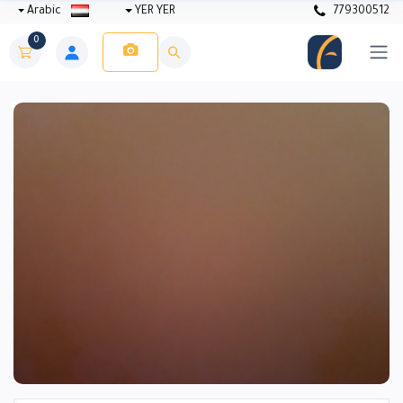
Arabic
YER YER
779300512
0