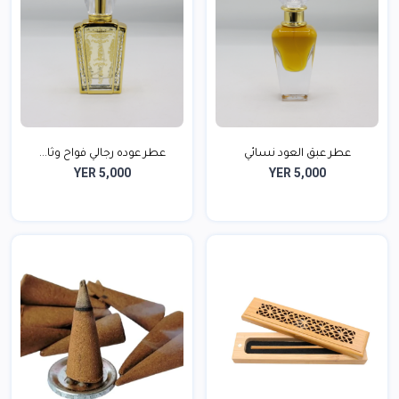
عطر عبق العود نسائي
عطر عوده رجالي فواح وثا...
YER 5,000
YER 5,000