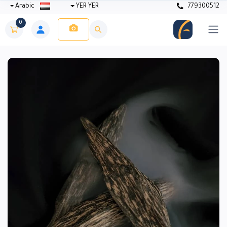
Arabic
YER YER
779300512
0