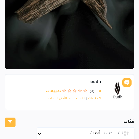
oudh
0 تقييمات
(0)
9 طلبات
YER 0 الحد الأدنى للطلب
فئات
ترتيب حسب