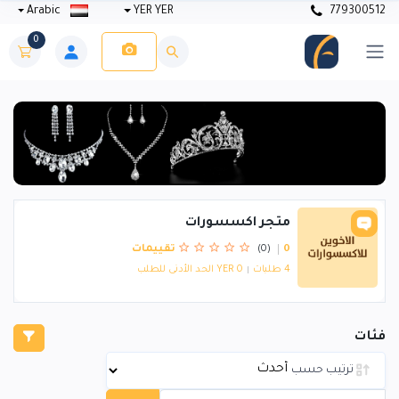
Arabic
YER YER
779300512
0
متجر اكسسورات
0 تقييمات
(0)
4 طلبات
YER 0 الحد الأدنى للطلب
فئات
ترتيب حسب