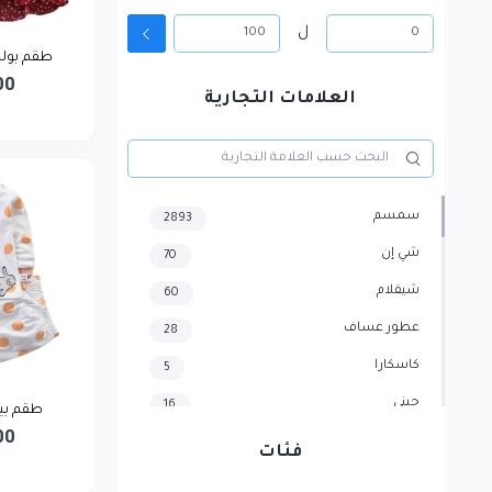
ل
طقم بول
00
العلامات التجارية
سمسم
2893
شي إن
70
شيقلام
60
عطور عساف
28
كاسكارا
5
جيني
16
طقم بيج
00
هايسنس
4
فئات
سامسونج
3