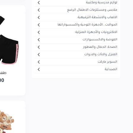
لوازم مدرسية ومكتبية
أيفون
5
ملابس ومستلزمات الاطفال الرضع
هاير
30
الالعاب والانشطة الترفيهية
الجوالات , الأجهزة اللوحية واكسسواراتها
ميديا
53
الالكترونيات والأجهزة المنزلية
سوكاني
7
الموضة والاكسسوارات
ماجستي
الصحة, الجمال والعطور
13
المنزل والاثاث والادوات
تيفال
5
السوبر ماركت
سوني
1
الصيدلية
طقم 
بيزلين
26
00
موجي
23
بيودرما
43
فيرزاتشي
0
سونيفر
6
فيليبس
5