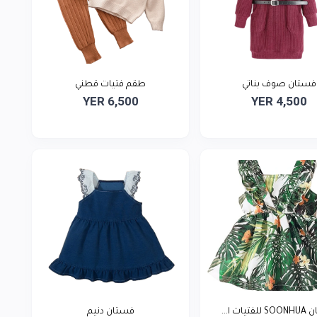
فستان صوف بناتي
طقم فتيات قطني
YER 6,500
YER 4,500
تيات ا...
فستان دنيم