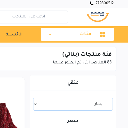
779300512
فئات
الرئيسية
فئة منتجات (بناتي)
88
العناصر التي تم العثور عليها
منقي
سعر