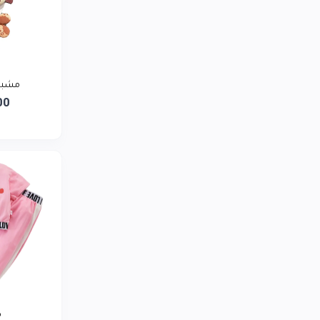
LG
0
توشيبا
0
ريلمي
0
بيورير يمن
مشبك
0
00
أديداس
0
لافيرن
0
سمسم تاجر
0
ط