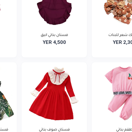
 شعر للبنات
فستان بناتي انيق
YER 4,500
YER 2,3
قم بناتي
فستان صوف بناتي
فستان SOONHUA للف