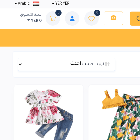
Arabic
YER YER
0
0
سلة التسوق
YER 0
ترتيب حسب