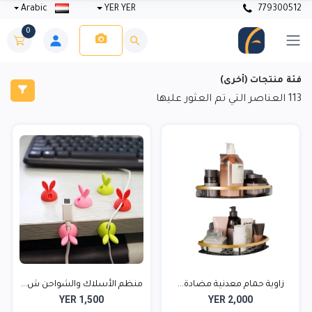
Arabic
YER YER
779300512
0
فئة منتجات (أخرى)
113
العناصر التي تم العثور عليها
زاوية حمام معدنية مضادة...
منظم الأسلاك والشواحن ش...
YER 1,500
YER 2,000