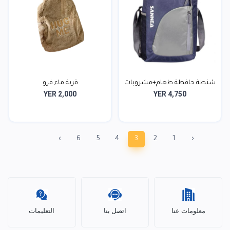
شنطة حافظة طعام+مشروبات
قربة ماء فرو
YER 2,000
YER 4,750
›
6
5
4
3
2
1
‹
معلومات عنا
اتصل بنا
التعليمات