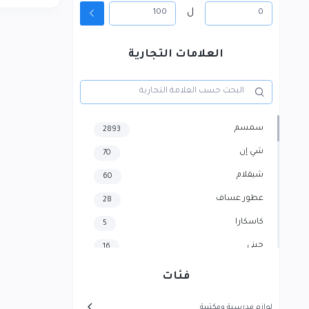
ل
العلامات التجارية
سمسم
2893
شي إن
70
شيقلام
60
عطور عساف
28
كاسكارا
5
جيني
16
هايسنس
4
فئات
سامسونج
3
لوازم مدرسية ومكتبية