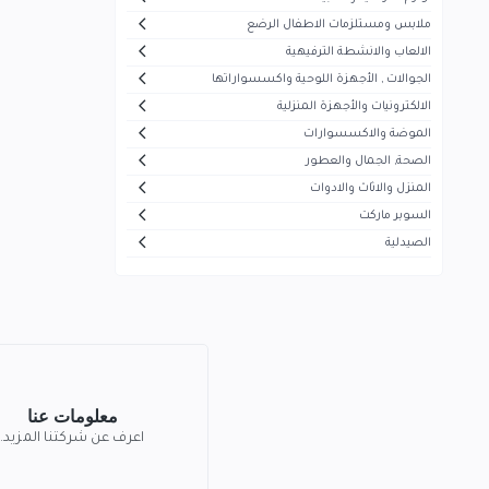
أيفون
5
ملابس ومستلزمات الاطفال الرضع
هاير
30
الالعاب والانشطة الترفيهية
الجوالات , الأجهزة اللوحية واكسسواراتها
ميديا
53
الالكترونيات والأجهزة المنزلية
سوكاني
7
الموضة والاكسسوارات
ماجستي
الصحة, الجمال والعطور
13
المنزل والاثاث والادوات
تيفال
5
السوبر ماركت
سوني
1
الصيدلية
بيزلين
26
موجي
23
بيودرما
43
فيرزاتشي
0
معلومات عنا
سونيفر
6
اعرف عن شركتنا المزيد.
فيليبس
5