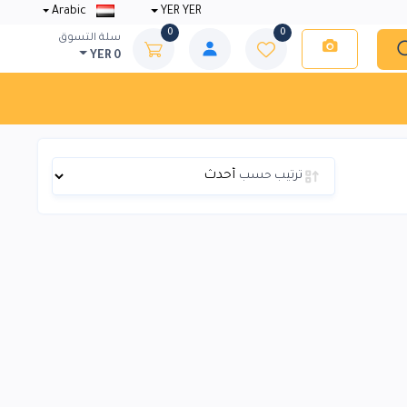
Arabic
YER YER
0
0
سلة التسوق
YER 0
ترتيب حسب