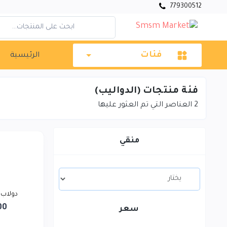
779300512
فئات
الرئيسية
فئة منتجات (الدواليب)
2
العناصر التي تم العثور عليها
منقي
دولاب
00
سعر