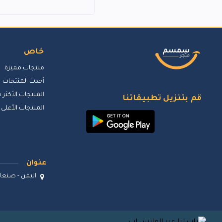
LG
0
توشيبا
0
ريلمي
0
خاص
بيورير يمن
0
منتجات مميزة
أديداس
0
أحدث المنتجات
لافيرن
0
المنتجات الأكثر م
قم بتنزيل تطبيقاتنا
سمسم تاجر
0
المنتجات الأعلى 
عنوان
اليمن - صنعاء