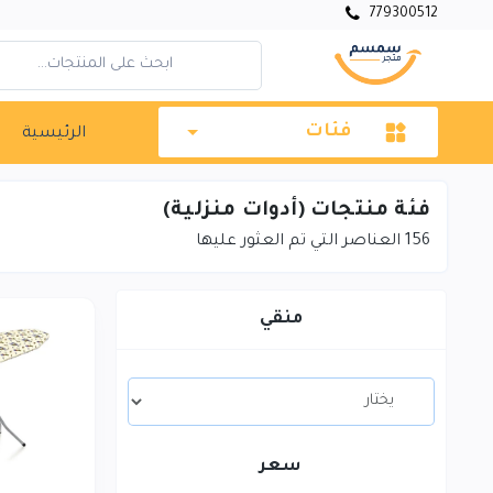
779300512
فئات
الرئيسية
فئة منتجات (أدوات منزلية)
156
العناصر التي تم العثور عليها
منقي
سعر