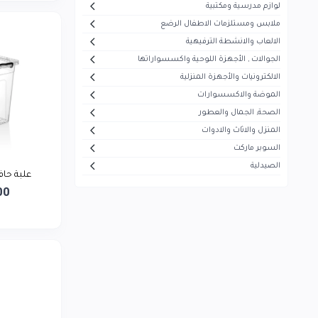
لوازم مدرسية ومكتبية
أيفون
5
ملابس ومستلزمات الاطفال الرضع
هاير
30
الالعاب والانشطة الترفيهية
الجوالات , الأجهزة اللوحية واكسسواراتها
ميديا
53
الالكترونيات والأجهزة المنزلية
سوكاني
7
الموضة والاكسسوارات
ماجستي
الصحة, الجمال والعطور
13
المنزل والاثاث والادوات
تيفال
5
السوبر ماركت
سوني
1
الصيدلية
علبة حا
بيزلين
26
00
موجي
23
بيودرما
43
فيرزاتشي
0
سونيفر
6
فيليبس
5