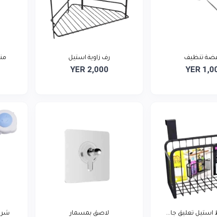
ضة تنظيف
رف زاوية استيل
من
YER 2,000
YER 1,0
استيل تعليق جا...
لاصق بمسمار
شريط