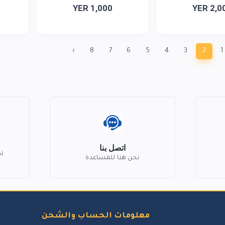
YER 1,000
YER 2,0
›
8
7
6
5
4
3
2
1
اتصل بنا
ا
نحن هنا للمساعدة
معلومات الحساب والشحن