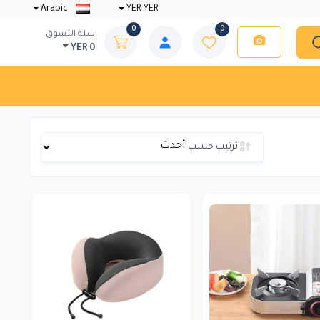
Arabic
YER YER
0
0
سلة التسوق
YER 0
ترتيب حسب