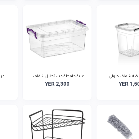
فظة شفاف طولي
علبة حافظة مستطيل شفاف...
مري
YER 2,300
YER 1,5