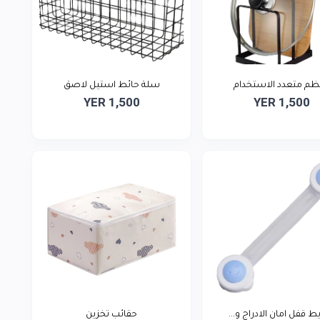
ظم متعدد الاستخدام
سلة حائط استيل لاصق
YER 1,500
YER 1,500
 قفل امان الادراج و...
حقائب تخزين