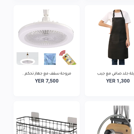
لة جلد صافي مع جيب
مروحة سقف مع جهاز تحكم...
YER 7,500
YER 1,300