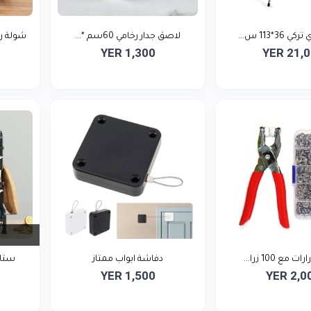
3*113 س...
لاصق جدار رخامي 60سم *...
شولة ر
YER 1,300
YER 21,
مع 100 زرا...
دفاشة ابواب ممتاز
ستاند صح
YER 1,500
YER 2,0