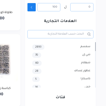
ل
طاولة كوي تركي 6
000
العلامات التجارية
سمسم
2893
شي إن
70
شيقلام
60
عطور عساف
28
كاسكارا
5
جيني
16
كباسة زرارات 
00
هايسنس
4
فئات
سامسونج
3