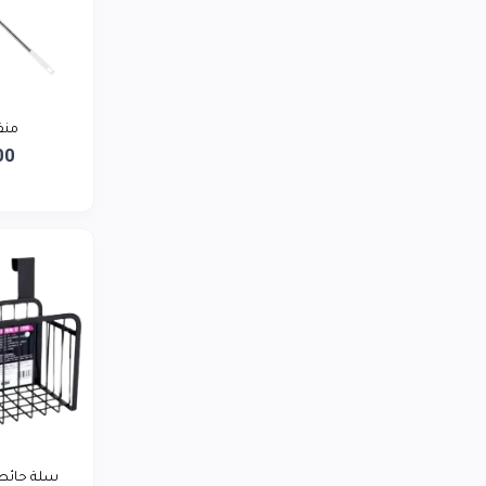
LG
0
توشيبا
0
ريلمي
0
بيورير يمن
منف
0
00
أديداس
0
لافيرن
0
سمسم تاجر
0
سلة حائط 