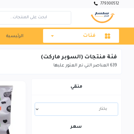
779300512
فئات
الرئيسية
فئة منتجات (السوبر ماركت)
639
العناصر التي تم العثور عليها
منقي
سعر