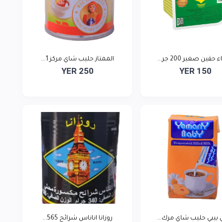
 حقين صغير 200 جر...
الممتاز حليب شاي مركز 1...
YER 250
YER 150
ي بيبي حليب شاي مرك...
روزانا اناناس شرائح 565...