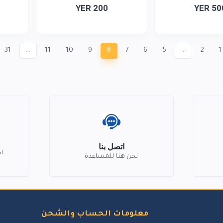
YER 200
YER 50
31
...
11
10
9
8
7
6
5
...
2
1
اتصل بنا
ا
نحن هنا للمساعدة
معلومات الحساب والشحن