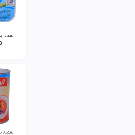
LG
0
توشيبا
0
ريلمي
0
بيورير يمن
الهناء زبادي 
0
0
أديداس
0
لافيرن
0
سمسم تاجر
0
الممتاز ح