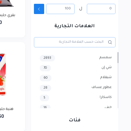
ل
بقري حليب ط
0
العلامات التجارية
سمسم
2893
شي إن
70
شيقلام
60
عطور عساف
28
كاسكارا
5
جيني
16
هنية حليب ب
50
هايسنس
4
فئات
سامسونج
3