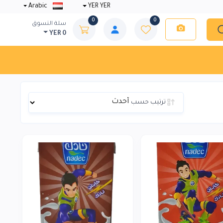
Arabic
YER YER
0
0
سلة التسوق
YER 0
ترتيب حسب