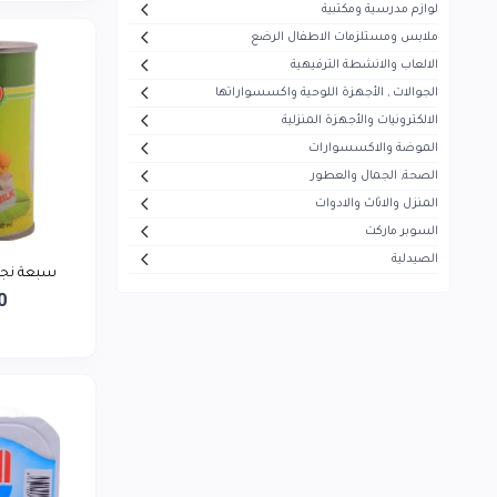
لوازم مدرسية ومكتبية
أيفون
5
ملابس ومستلزمات الاطفال الرضع
هاير
30
الالعاب والانشطة الترفيهية
الجوالات , الأجهزة اللوحية واكسسواراتها
ميديا
53
الالكترونيات والأجهزة المنزلية
سوكاني
7
الموضة والاكسسوارات
ماجستي
الصحة, الجمال والعطور
13
المنزل والاثاث والادوات
تيفال
5
السوبر ماركت
سوني
1
الصيدلية
سبعة نجوم 
بيزلين
26
0
موجي
23
بيودرما
43
فيرزاتشي
0
سونيفر
6
فيليبس
5