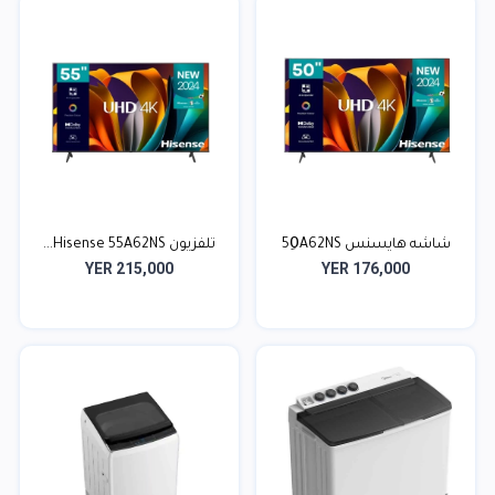
شاشه هايسنس 50ِA62NS
تلفزيون Hisense 55A62NS...
YER 215,000
YER 176,000
HD...