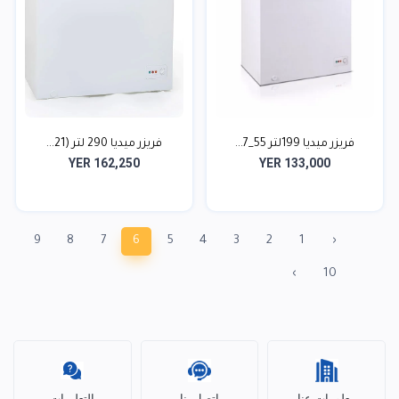
فريزر ميديا 199لتر 55_7...
فريزر ميديا 290 لتر (21...
YER 162,250
YER 133,000
9
8
7
6
5
4
3
2
1
‹
›
10
معلومات عنا
اتصل بنا
التعليمات