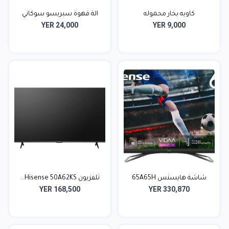
كاويه ‬‏بخار محموله
الة قهوة سبريسو سوكاني
YER 24,000
YER 9,000
شاشة هايسنس 65A65H
تلفزيون Hisense 50A62KS...
YER 168,500
YER 330,870
QLED...