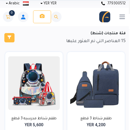
Arabic
YER YER
779300512
0
فئة منتجات (شنط)
15
العناصر التي تم العثور عليها
طقم شناط 3 قطع
طقم شناط مدرسيه 3 قطع
YER 5,600
YER 4,200
ش...