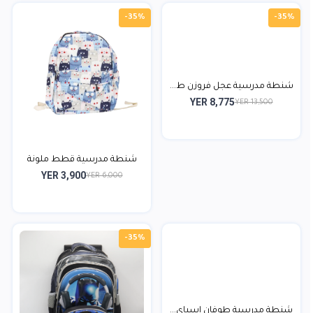
-35%
-35%
شنطة مدرسية عجل فروزن ط...
YER 8,775
YER 13,500
شنطة مدرسية قطط ملونة
YER 3,900
YER 6,000
-35%
شنطة مدرسية طوفان اسباي...