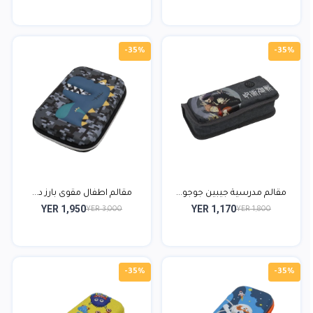
-35%
-35%
مقالم مدرسية جيبين جوجو...
مقالم اطفال مقوى بارز د...
YER 1,950
YER 1,170
YER 3,000
YER 1,800
-35%
-35%