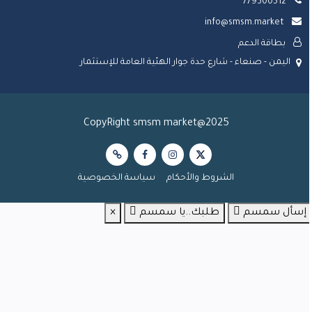
779300512
info@smsm.market
بطاقة الدعم
اليمن - صنعاء - شارع حدة جوار الهئية العامة للإستثمار
CopyRight smsm market@2025
الشروط والأحكام
سياسة الخصوصية
إسأل سمسم
طلبك..يا سمسم
×