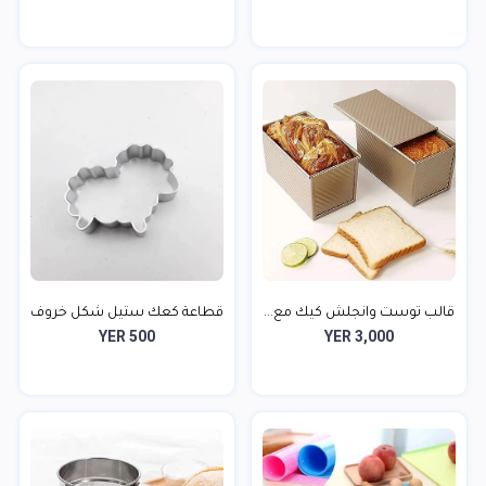
قالب توست وانجلش كيك مع...
قطاعة كعك ستيل شكل خروف
YER 500
YER 3,000