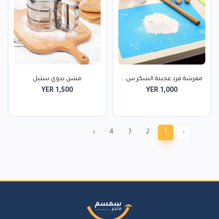
مفرشة فرد عجينة السكر س...
مشن يدوي ستيل
YER 1,500
YER 1,000
›
4
3
2
1
‹