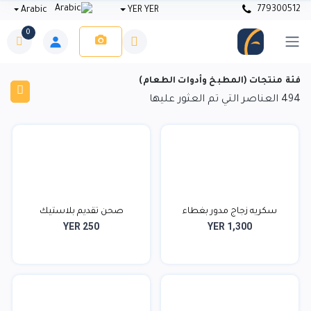
779300512
Arabic
YER YER
0
فئة منتجات (المطبخ وأدوات الطعام)
494
العناصر التي تم العثور عليها
سكريه زجاج مدور بغطاء
صحن تقديم بلاستيك
YER 250
YER 1,300
سداسي...