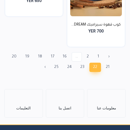
YER 650
قص...
كوب قهوة سيراميك DREAM...
YER 700
20
19
18
17
16
...
2
1
‹
›
25
24
23
22
21
معلومات عنا
اتصل بنا
التعليمات