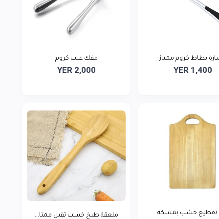
رة بطاط كروم ممتاز
مفك علب كروم
YER 2,000
YER 1,400
 تقطيع خشب بمسكة
ملعقة طبخ خشب ثقيل ممتا...