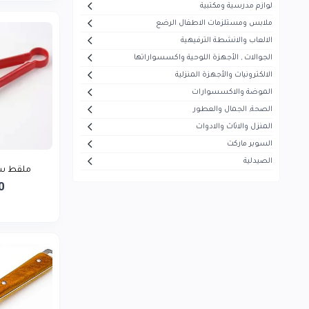
لوازم مدرسية ومكتبية
أيفون
5
ملابس ومستلزمات الاطفال الرضع
هاير
30
الالعاب والانشطة الترفيهية
الجوالات , الأجهزة اللوحية واكسسواراتها
ميديا
53
الالكترونيات والأجهزة المنزلية
سوكاني
7
الموضة والاكسسوارات
ماجستي
الصحة, الجمال والعطور
13
المنزل والاثاث والادوات
تيفال
5
السوبر ماركت
سوني
1
الصيدلية
ملقط ست
بيزلين
26
0
موجي
23
بيودرما
43
فيرزاتشي
0
سونيفر
6
فيليبس
5