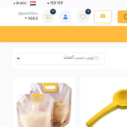
Arabic
YER YER
0
0
سلة التسوق
YER 0
ترتيب حسب