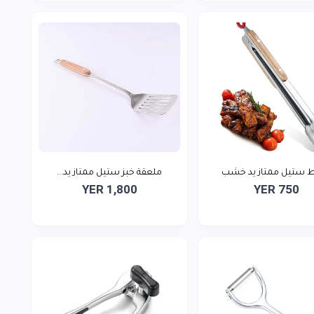
 ستيل ممتاز يد خشب
ملعقة خبز ستيل ممتاز يد...
YER 1,800
YER 750