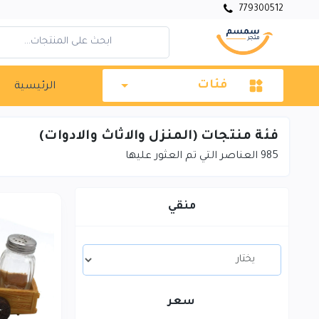
779300512
فئات
الرئيسية
فئة منتجات (المنزل والاثاث والادوات)
985
العناصر التي تم العثور عليها
منقي
سعر