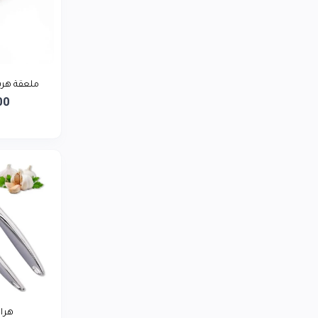
LG
0
توشيبا
0
ريلمي
0
بيورير يمن
ملعقة هرس
0
00
أديداس
0
لافيرن
0
سمسم تاجر
0
هرا