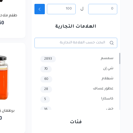
ل
طقم ملاحات
50
العلامات التجارية
سمسم
2893
شي إن
70
شيقلام
60
عطور عساف
28
كاسكارا
5
جيني
16
برطمان زج
0
هايسنس
4
فئات
سامسونج
3