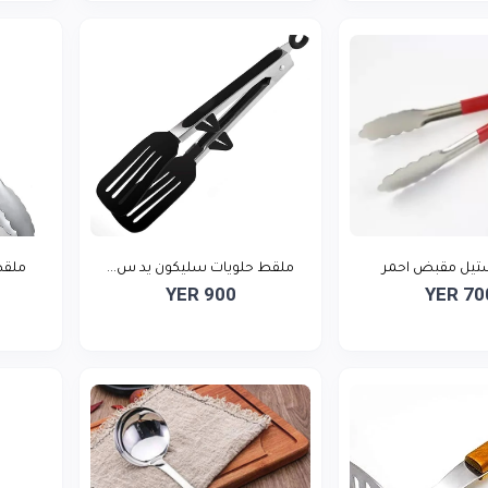
يل مقبض احمر
ملقط حلويات سليكون يد س...
ملقط
YER 900
YER 70