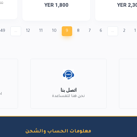
00
YER 1,800
YER 2,3
49
...
12
11
10
9
8
7
6
...
2
1
اتصل بنا
ا
نحن هنا للمساعدة
معلومات الحساب والشحن