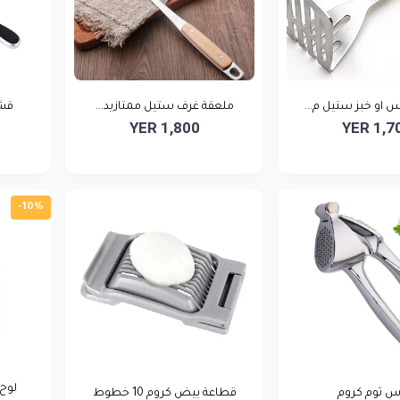
 او خبز ستيل م...
ملعقة غرف ستيل ممتازيد...
قشا
YER 1,800
YER 1,7
-10%
لوح
س ثوم كروم
قطاعة بيض كروم 10 خطوط