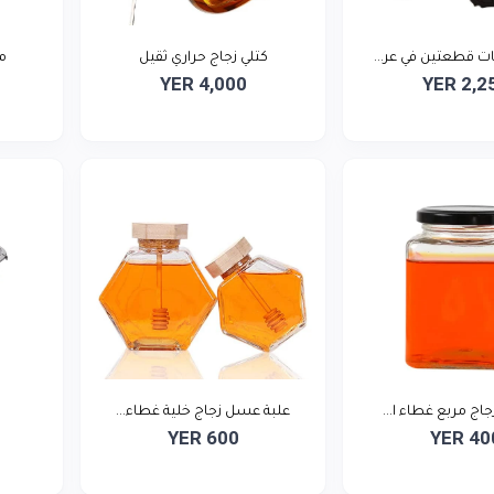
 قطعتين في عر...
كتلي زجاج حراري ثقيل
م
YER 4,000
YER 2,2
اج مربع غطاء ا...
علبة عسل زجاج خلية غطاء...
YER 600
YER 40