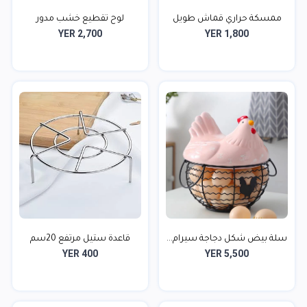
ممسكة حراري قماش طويل
لوح تقطيع خشب مدور
YER 2,700
YER 1,800
ق...
سلة بيض شكل دجاجة سيرام...
قاعدة ستيل مرتفع 20سم
YER 400
YER 5,500