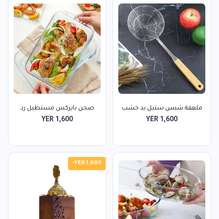
ملعقة شبس ستيل يد خشب
صحن بايركس مستطيل رد
YER 1,600
YER 1,600
شي...
-YER 1,000