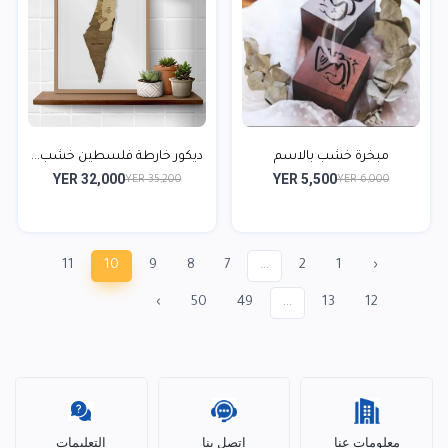
مبخرة خشب بالاسم
ديكور خارطة فلسطين خشب...
YER 32,000
YER 5,500
YER 35,200
YER 6,000
11
10
9
8
7
...
2
1
‹
›
50
49
...
13
12
معلومات عنا
اتصل بنا
التعليمات