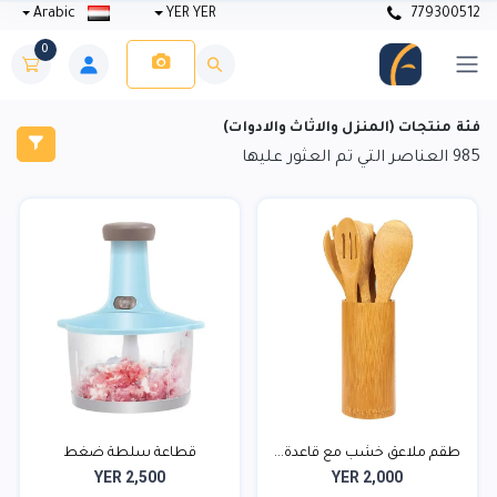
Arabic
YER YER
779300512
0
فئة منتجات (المنزل والاثاث والادوات)
985
العناصر التي تم العثور عليها
طقم ملاعق خشب مع قاعدة...
قطاعة سلطة ضغط
YER 2,500
YER 2,000