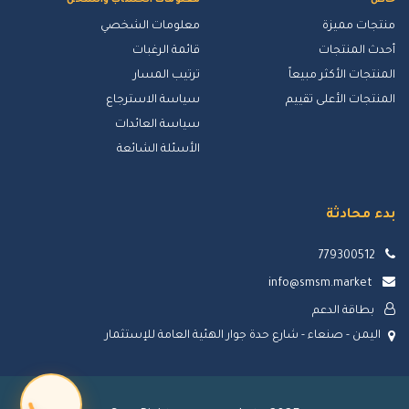
خاص
معلومات الحساب والشحن
منتجات مميزة
معلومات الشخصي
أحدث المنتجات
قائمة الرغبات
المنتجات الأكثر مبيعاً
ترتيب المسار
المنتجات الأعلى تقييم
سياسة الاسترجاع
سياسة العائدات
الأسئلة الشائعة
بدء محادثة
779300512
info@smsm.market
بطاقة الدعم
اليمن - صنعاء - شارع حدة جوار الهئية العامة للإستثمار