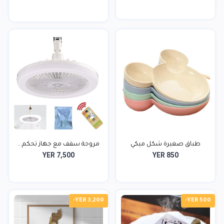
طباق صغيرة شكل ميكي
مروحة سقف مع جهاز تحكم...
YER 7,500
YER 850
-YER 3,200
-YER 500