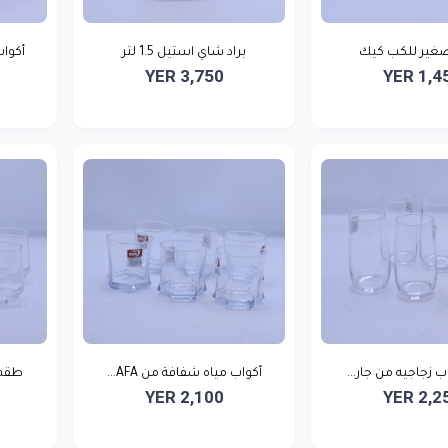
للكب كيك
براد شاي استيل 1.5 لتر
أكواب
YER 3,750
YER 1,4
 زجاجيه من جار...
أكواب مياه شفافة من AFA...
طقم 
YER 2,100
YER 2,2