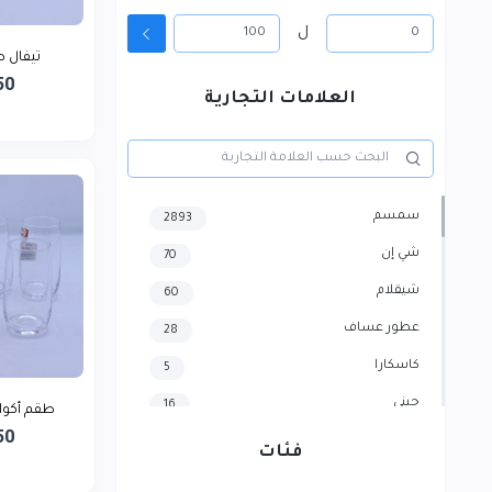
ل
تيفال صغير 
50
العلامات التجارية
سمسم
2893
شي إن
70
شيقلام
60
عطور عساف
28
كاسكارا
5
جيني
16
طقم أكواب
50
هايسنس
4
فئات
سامسونج
3