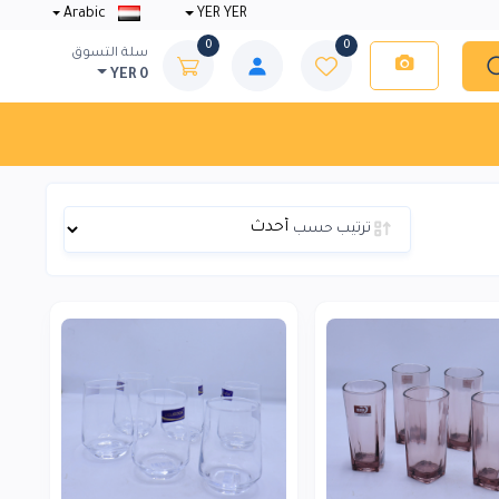
Arabic
YER YER
0
0
سلة التسوق
YER 0
ترتيب حسب