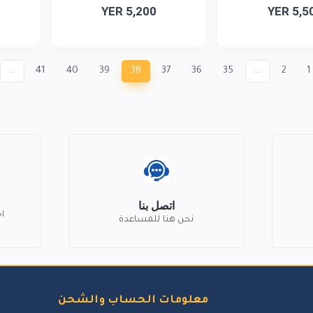
YER 5,200
YER 5,5
...
41
40
39
38
37
36
35
...
2
1
اتصل بنا
ا
نحن هنا للمساعدة
معلومات الحساب والشحن