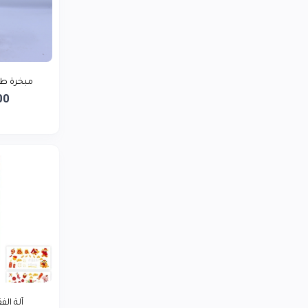
LG
0
توشيبا
0
ريلمي
0
بيورير يمن
مبخرة طر
0
00
أديداس
0
لافيرن
0
سمسم تاجر
0
آلة الف