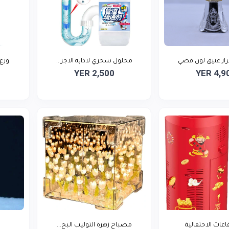
از عتيق لون فضي
محلول سحري لاذابه الاجز...
وزع 
YER 2,500
YER 4,9
قاعات الاحتفالية
مصباح زهرة التوليب البح...