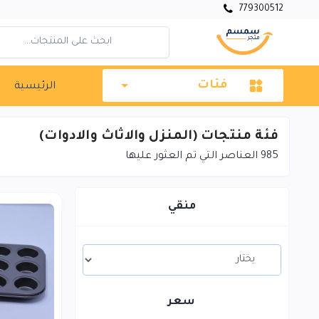
779300512
فئات
الرئيسية
فئة منتجات (المنزل والاثاث والادوات)
985
العناصر التي تم العثور عليها
منقي
سعر