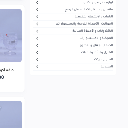
لوازم مدرسية ومكتبية
أيفون
5
ملابس ومستلزمات الاطفال الرضع
هاير
30
الالعاب والانشطة الترفيهية
الجوالات , الأجهزة اللوحية واكسسواراتها
ميديا
53
الالكترونيات والأجهزة المنزلية
سوكاني
7
الموضة والاكسسوارات
ماجستي
الصحة, الجمال والعطور
13
المنزل والاثاث والادوات
تيفال
5
السوبر ماركت
سوني
1
الصيدلية
طقم أكواب كريستال الني...
بيزلين
26
00
موجي
23
بيودرما
43
فيرزاتشي
0
سونيفر
6
فيليبس
5