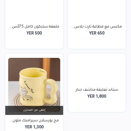
مكبس مع قطاعة تارت بلاس...
ملعقة سليكون كامل 27.5س...
YER 500
YER 650
ستاند تعليقة مناشف جدار
YER 1,800
إنتهى من المخزن
مج بورسلان سيراميك ملون...
YER 1,300