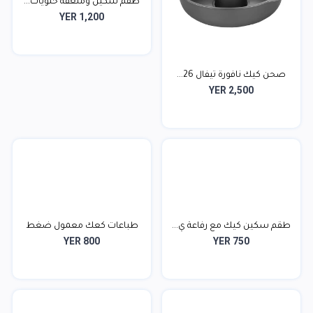
طقم سكين وملعقة حلويات...
YER 1,200
صحن كيك نافورة تيفال 26...
YER 2,500
طقم سكين كيك مع رفاعة ي...
طباعات كعك معمول ضغط
YER 800
YER 750
6...