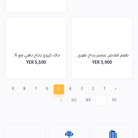
طقم اقلاص عصير زجاج طوي...
جاك كروي زجاج ذهبي مع 6...
YER 5,500
YER 3,900
9
8
7
6
5
4
3
2
1
‹
›
50
49
...
10