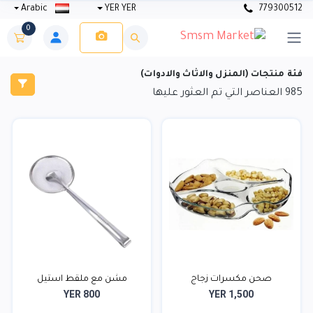
Arabic
YER YER
779300512
0
فئة منتجات (المنزل والاثاث والادوات)
985
العناصر التي تم العثور عليها
صحن مكسرات زجاج
مشن مع ملقط استيل
YER 800
YER 1,500