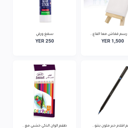
رسم قماش معا القاع...
سمغ ورقي
YER 250
YER 1,500
اقلام حبر ملون بنتو...
طقم الوان الذكي خشبي مع...