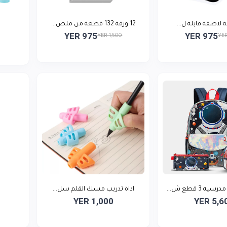
12 ورقة 132 قطعة من ملص...
YER 975
YER 975
YER 1,500
YER
 3 قطع ش...
اداة تدريب مسك القلم سل...
YER 1,000
YER 5,6