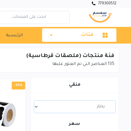
779300512
فئات
الرئيسية
فئة منتجات (ملصقات قرطاسية)
135
العناصر التي تم العثور عليها
منقي
-35%
سعر