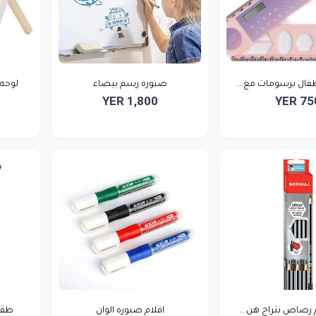
ال برسومات مع...
صبوره رسم بيضاء
لوحه 
YER 1,800
YER 75
 رصاص نتراج هن...
اقلام صبوره الوان
طقم 