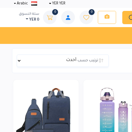
Arabic
YER YER
0
0
سلة التسوق
YER 0
ترتيب حسب