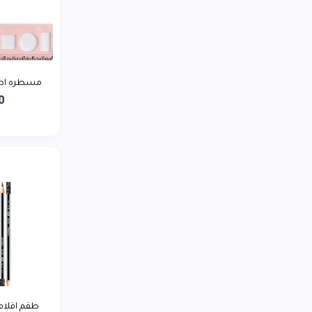
LG
0
توشيبا
0
ريلمي
0
بيورير يمن
مسطره اطف
0
0
أديداس
0
لافيرن
0
سمسم تاجر
0
طقم اقلام