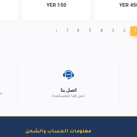
YER 150
YER 45
›
7
6
5
4
3
2
1
اتصل بنا
ا
نحن هنا للمساعدة
معلومات الحساب والشحن