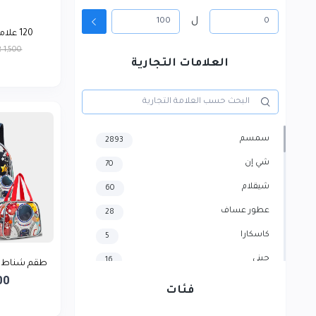
ل
120 علامة لاصقة قابلة ل...
 1,500
العلامات التجارية
سمسم
2893
شي إن
70
شيقلام
60
عطور عساف
28
كاسكارا
5
جيني
16
طقم شناط مدرسيه
00
هايسنس
4
فئات
سامسونج
3