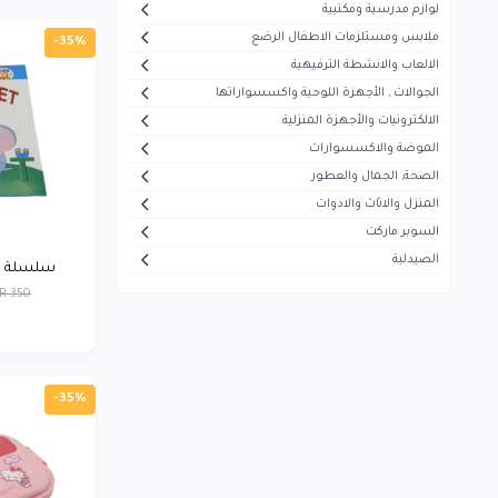
لوازم مدرسية ومكتبية
أيفون
5
ملابس ومستلزمات الاطفال الرضع
-35%
هاير
30
الالعاب والانشطة الترفيهية
الجوالات , الأجهزة اللوحية واكسسواراتها
ميديا
53
الالكترونيات والأجهزة المنزلية
سوكاني
7
الموضة والاكسسوارات
ماجستي
الصحة, الجمال والعطور
13
المنزل والاثاث والادوات
تيفال
5
السوبر ماركت
سوني
1
الصيدلية
سلسلة تعل
بيزلين
26
R 350
موجي
23
بيودرما
43
-35%
فيرزاتشي
0
سونيفر
6
فيليبس
5