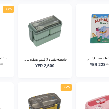
-35%
م معنا أرقامي...
حافظة
حافظة طعام 3 قطع غطاء ش...
YER 228
000
YE
YER 2,500
-35%