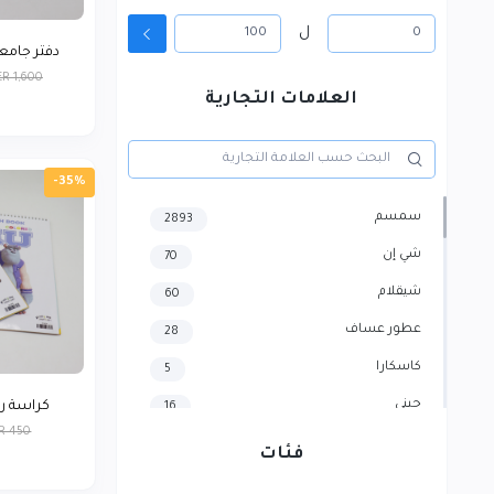
ل
دفتر جامعي 100 ورقة سو
ER 1,600
العلامات التجارية
-35%
سمسم
2893
شي إن
70
شيقلام
60
عطور عساف
28
كاسكارا
5
جيني
كراسة رسم 
16
R 450
هايسنس
4
فئات
سامسونج
3