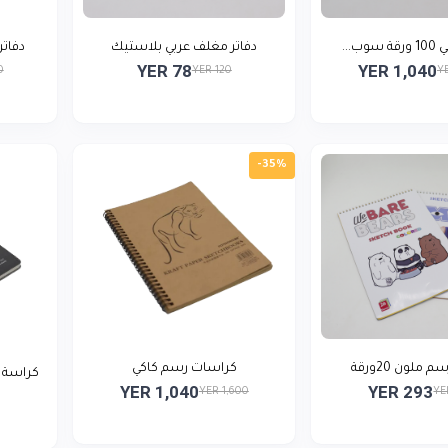
ب...
دفاتر مغلف عربي بلاستيك
دفاتر
YER 78
YER 1,040
0
YER 120
Y
-35%
ملون 20ورقة
كراسات رسم كاكي
كراسة 
YER 1,040
YER 293
YER 1,600
YE