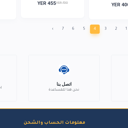
YER 455
YER 700
YER 40
›
7
6
5
4
3
2
1
اتصل بنا
ا
نحن هنا للمساعدة
معلومات الحساب والشحن