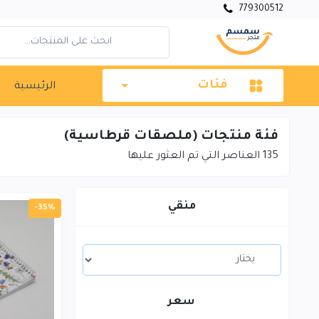
779300512
فئات
الرئيسية
فئة منتجات (ملصقات قرطاسية)
135
العناصر التي تم العثور عليها
منقي
-35%
سعر