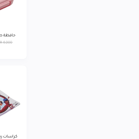
LG
0
توشيبا
0
ريلمي
0
حافظة طعا
بيورير يمن
0
R 6,000
أديداس
0
لافيرن
0
سمسم تاجر
0
كراسات ر