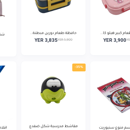
م كبير هيلو كا...
حافظة طعام دورين مبطنة...
شنط
YER 3,835
YER 3,900
YER 5,900
YE
-35%
مقاشط مدرسية شكل ضفدع
سم منوع سنيوريت
اقلا