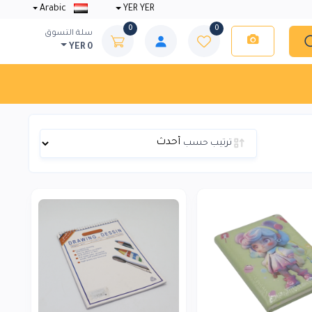
Arabic
YER YER
0
0
سلة التسوق
YER 0
ترتيب حسب