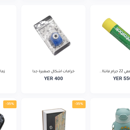
نتاا...
خرامات اشكال صغيرة جدا
زماز
YER 400
YER 55
-35%
-35%