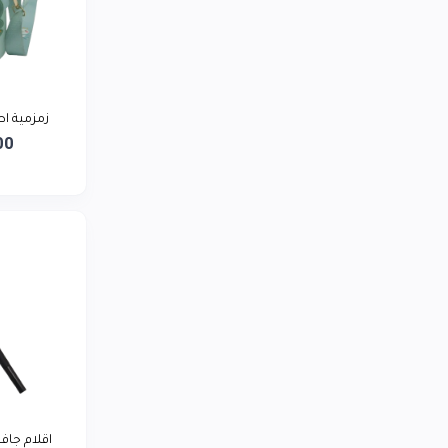
LG
0
توشيبا
0
ريلمي
0
بيورير يمن
زمزمية اطفا
0
00
أديداس
0
لافيرن
0
سمسم تاجر
0
اقلام جا