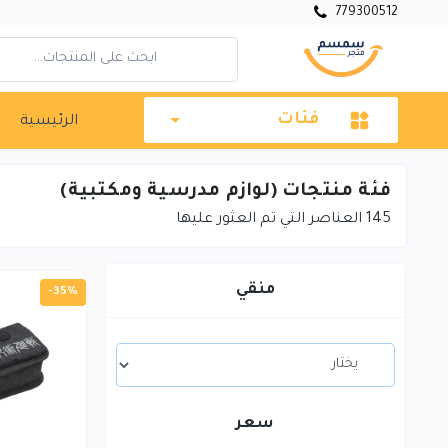
779300512
فئات
الرئيسية
فئة منتجات (لوازم مدرسية ومكتبية)
145
العناصر التي تم العثور عليها
منقي
-35%
سعر