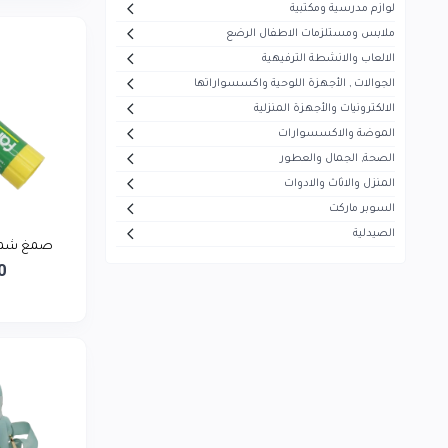
لوازم مدرسية ومكتبية
أيفون
5
ملابس ومستلزمات الاطفال الرضع
هاير
30
الالعاب والانشطة الترفيهية
الجوالات , الأجهزة اللوحية واكسسواراتها
ميديا
53
الالكترونيات والأجهزة المنزلية
سوكاني
7
الموضة والاكسسوارات
ماجستي
الصحة, الجمال والعطور
13
المنزل والاثاث والادوات
تيفال
5
السوبر ماركت
سوني
1
الصيدلية
صمغ شمعي 22 جرام فا
بيزلين
26
0
موجي
23
بيودرما
43
فيرزاتشي
0
سونيفر
6
فيليبس
5