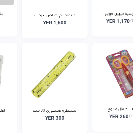
سية جيبين جوجو...
اقل
علبة اقلام رصاص تدرجات
YER 1,170
Y
YER 1,600
 اطفال مموج
مسطرة فسفوري 30 سم
اقلا
YER 260
YE
YER 300