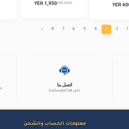
YER 1,950
YER 3,000
YER 60
›
8
7
6
5
4
3
2
1
اتصل بنا
ا
نحن هنا للمساعدة
معلومات الحساب والشحن