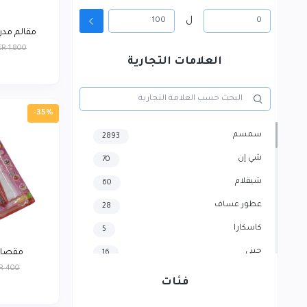
ل
مقالم مدر
ER 1,800
العلامات التجارية
-35%
سمسم
2893
شي إن
70
شيقلام
60
عطور عساف
28
كاسكارا
5
جيني
مقصات
16
R 400
هايسنس
4
فئات
سامسونج
3