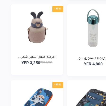
-35%
زمزمية اطفال استيل شكل...
م زجاج فسفوري لانو...
YER 3,250
YER 5,000
YER 4,800
-35%