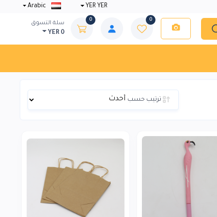
Arabic
YER YER
0
0
سلة التسوق
YER 0
ترتيب حسب