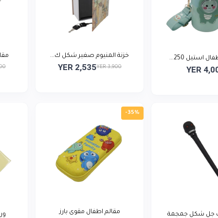
خزنة المنيوم صغير شكل ك...
مقال
ل استيل 250...
YER 2,535
000
YER 3,900
YER 4,0
-35%
مقالم اطفال مقوى بارز
ف جل شكل جمجمة
ور