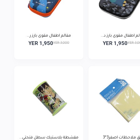
م اطفال مقوى بارز د...
مقالم اطفال مقوى بارز ر...
YER 1,950
YER 1,950
YER 3,000
YER 3,
ق ملاحظات اصفر3*3
مقشطة بلاستيك سطل فتحتي...