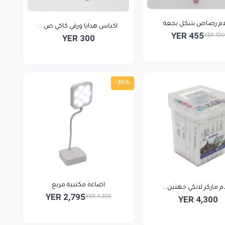
ام رصاص شكل بجعة
اكياس هدايا ورقي كاكي ص...
YER 455
YER 700
YER 300
-35%
اضاءة مكتبية مربع
م ماركر لانكي جهتين...
YER 2,795
YER 4,300
YER 4,300