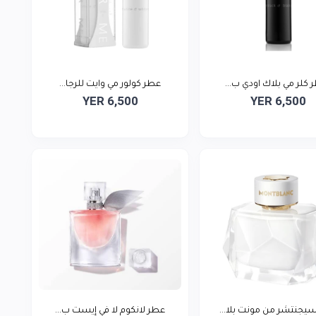
 كلر مي بلاك اودي ب...
عطر كولور مي وايت للرجا...
YER 6,500
YER 6,500
يجنتشر من مونت بلا...
عطر لانكوم لا في إيست ب...