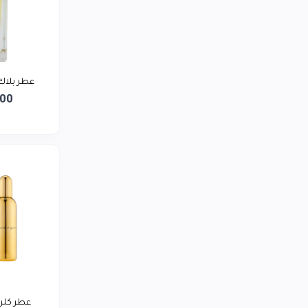
LG
0
توشيبا
0
ريلمي
0
بيورير يمن
عطر بلاك ح
0
000
أديداس
0
لافيرن
0
سمسم تاجر
0
عطر كلر مي