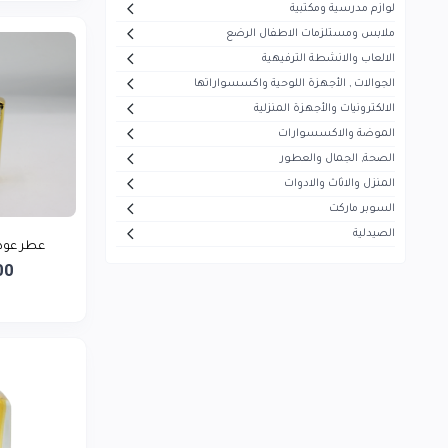
لوازم مدرسية ومكتبية
أيفون
5
ملابس ومستلزمات الاطفال الرضع
هاير
30
الالعاب والانشطة الترفيهية
الجوالات , الأجهزة اللوحية واكسسواراتها
ميديا
53
الالكترونيات والأجهزة المنزلية
سوكاني
7
الموضة والاكسسوارات
ماجستي
الصحة, الجمال والعطور
13
المنزل والاثاث والادوات
تيفال
5
السوبر ماركت
سوني
1
الصيدلية
عطر عوده 
بيزلين
26
00
موجي
23
بيودرما
43
فيرزاتشي
0
سونيفر
6
فيليبس
5