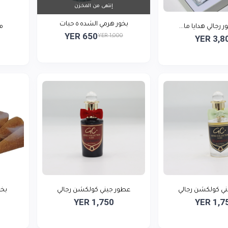
إنتهى من المخزن
بخور هرمي الشده ٥ حبات
رجالي هدايا ما...
م
YER 650
YER 1,000
YER 3,8
ي كولكشن رجالي
عطور جيني كولكشن رجالي
بخور
YER 1,750
YER 1,7