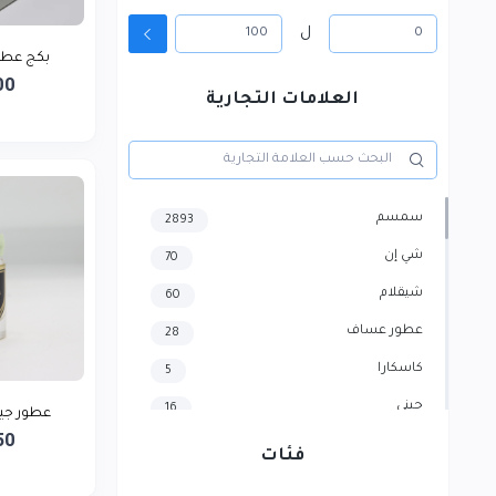
ل
بكج عطور 
00
العلامات التجارية
سمسم
2893
شي إن
70
شيقلام
60
عطور عساف
28
كاسكارا
5
جيني
16
عطور جين
50
هايسنس
4
فئات
سامسونج
3