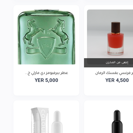
إنتهى من المخزن
 فرنسي بمسك الرمان
عطر بيرفيومز دي مارلي ج...
YER 5,000
YER 4,500