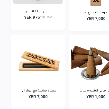
معطر جو انا الابيض
بخرة خشب مع بخور
YER 975
YER 1,500
YER 7,000
 هرمي الشده ٥ حبات
مبخره خشبية مع اعواد ال...
YER 7,000
YER 1,000