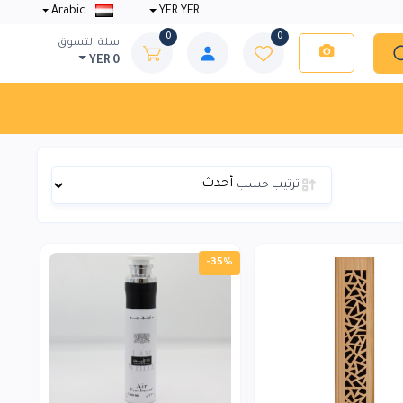
Arabic
YER YER
0
0
سلة التسوق
YER 0
ترتيب حسب
-35%