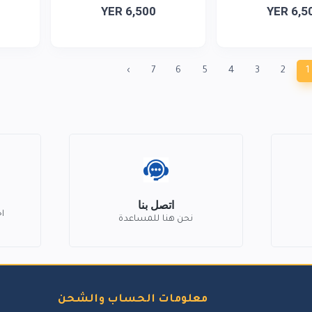
YER 6,500
YER 6,5
›
7
6
5
4
3
2
1
اتصل بنا
ا
نحن هنا للمساعدة
معلومات الحساب والشحن