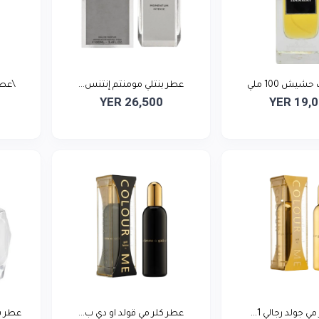
شيش 100 ملي
عطر بنتلي مومنتم إنتنس...
\عطر
YER 26,500
YER 19,
 جولد رجالي 1...
عطر كلر مي قولد او دي ب...
عطر س