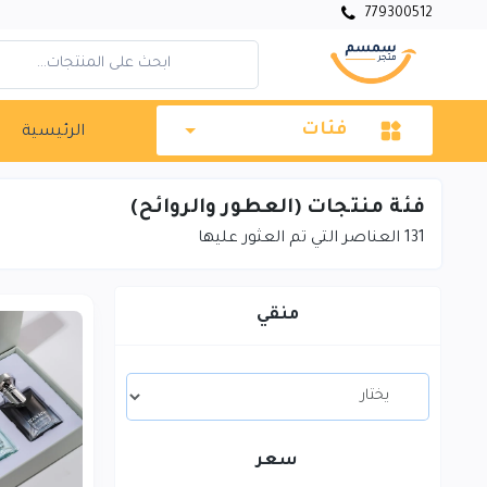
779300512
فئات
الرئيسية
فئة منتجات (العطور والروائح)
131
العناصر التي تم العثور عليها
منقي
سعر