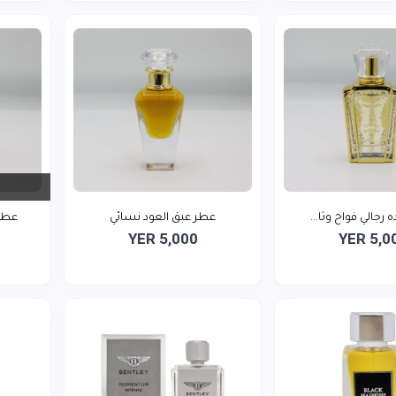
رجالي فواح وثا...
عطر عبق العود نسائي
عطر
YER 5,000
YER 5,0