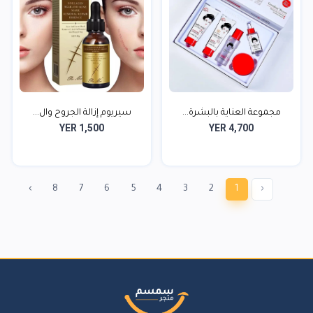
مجموعة العناية بالبشرة...
سيريوم إزالة الجروح وال...
YER 1,500
YER 4,700
›
8
7
6
5
4
3
2
1
‹