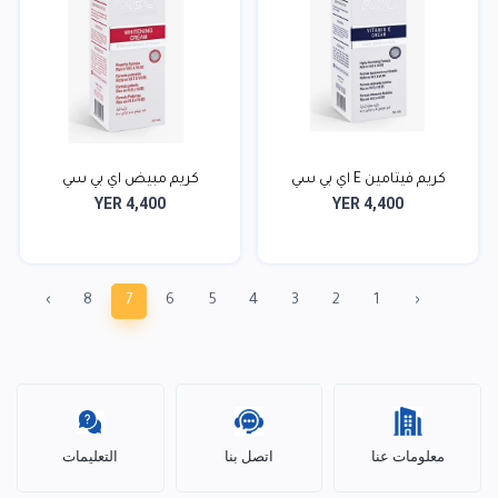
كريم فيتامين E اي بي سي
كريم مبيض اي بي سي
YER 4,400
YER 4,400
›
8
7
6
5
4
3
2
1
‹
معلومات عنا
اتصل بنا
التعليمات