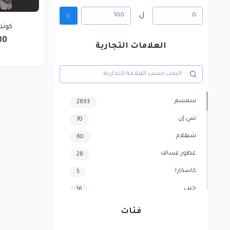
ل
كوتش
00
العلامات التجارية
سمسم
2893
شي إن
70
شيقلام
60
عطور عساف
28
كاسكارا
5
جيني
16
هايسنس
4
فئات
سامسونج
3