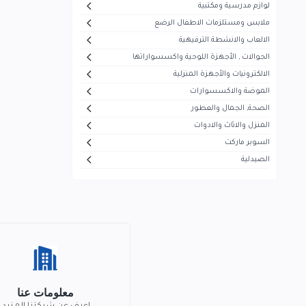
لوازم مدرسية ومكتبية
أيفون
5
ملابس ومستلزمات الاطفال الرضع
هاير
30
الالعاب والانشطة الترفيهية
الجوالات , الأجهزة اللوحية واكسسواراتها
ميديا
53
الالكترونيات والأجهزة المنزلية
سوكاني
7
الموضة والاكسسوارات
ماجستي
الصحة, الجمال والعطور
13
المنزل والاثاث والادوات
تيفال
5
السوبر ماركت
سوني
1
الصيدلية
بيزلين
26
موجي
23
بيودرما
43
فيرزاتشي
0
سونيفر
6
معلومات عنا
فيليبس
5