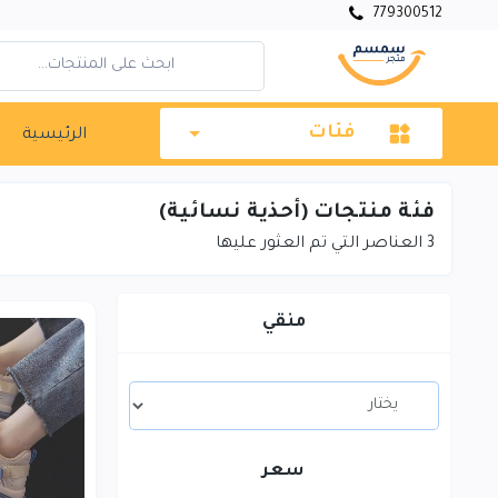
779300512
فئات
الرئيسية
فئة منتجات (أحذية نسائية)
3
العناصر التي تم العثور عليها
منقي
سعر