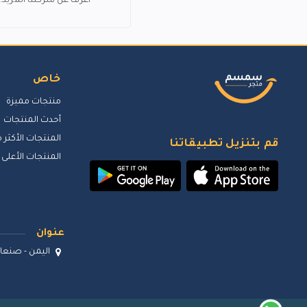
اعرف عن شركتنا المزيد.
LG
0
توشيبا
0
ريلمي
0
خاص
بيورير يمن
0
منتجات مميزة
أديداس
0
أحدث المنتجات
لافيرن
0
المنتجات الأكثر م
قم بتنزيل تطبيقاتنا
سمسم تاجر
0
المنتجات الأعلى 
عنوان
اليمن - صنعاء