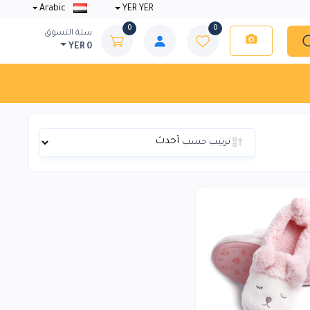
Arabic
YER YER
0
0
سلة التسوق
YER 0
ترتيب حسب