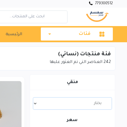
779300512
فئات
الرئيسية
فئة منتجات (نسائي)
242
العناصر التي تم العثور عليها
منقي
سعر