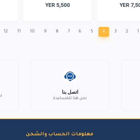
YER 5,500
YER 7,5
12
11
10
9
8
7
6
5
4
3
2
1
اتصل بنا
ا
نحن هنا للمساعدة
معلومات الحساب والشحن