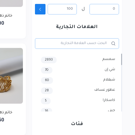
ل
خاتم ذه
00
العلامات التجارية
سمسم
2893
شي إن
70
شيقلام
60
عطور عساف
28
كاسكارا
5
جيني
16
خاتم ذه
50
هايسنس
4
فئات
سامسونج
3