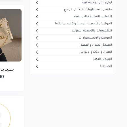
لوازم مدرسية ومكتبية
أيفون
5
ملابس ومستلزمات الاطفال الرضع
هاير
30
الالعاب والانشطة الترفيهية
الجوالات , الأجهزة اللوحية واكسسواراتها
ميديا
53
الالكترونيات والأجهزة المنزلية
سوكاني
7
الموضة والاكسسوارات
ماجستي
الصحة, الجمال والعطور
13
المنزل والاثاث والادوات
تيفال
5
السوبر ماركت
سوني
1
الصيدلية
حقيبة يد 
بيزلين
26
00
موجي
23
بيودرما
43
فيرزاتشي
0
سونيفر
6
فيليبس
5