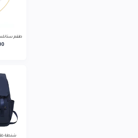
LG
0
توشيبا
0
ريلمي
0
بيورير يمن
طقم ستانلس
0
00
أديداس
0
لافيرن
0
سمسم تاجر
0
شنطة ظهر