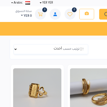
Arabic
YER YER
0
0
سلة التسوق
YER 0
ترتيب حسب