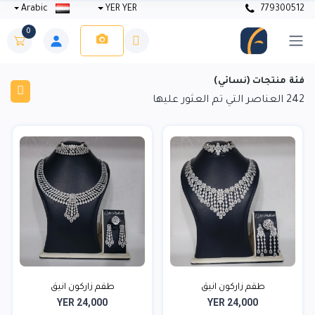
Arabic
YER YER
779300512
0
فئة منتجات (نسائي)
242
العناصر التي تم العثور عليها
طقم زاركون انيق
طقم زاركون انيق
YER 24,000
YER 24,000