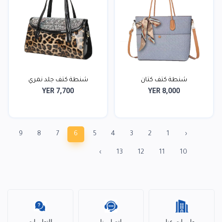
شنطة كتف كتان
شنطة كتف جلد نمري
YER 7,700
YER 8,000
9
8
7
6
5
4
3
2
1
‹
›
13
12
11
10
معلومات عنا
اتصل بنا
التعليمات