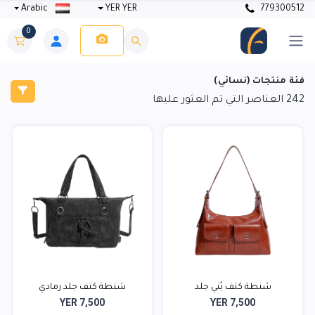
Arabic
YER YER
779300512
0
فئة منتجات (نسائي)
242
العناصر التي تم العثور عليها
شنطة كتف بُني جلد
شنطة كتف جلد رمادي
YER 7,500
YER 7,500