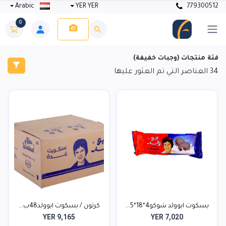
Arabic
YER YER
779300512
0
فئة منتجات (وجبات خفيفة)
34
العناصر التي تم العثور عليها
بسكوت ابوولد شوكو4*18*5...
كرتون / بسكوت ابوولد48ب...
YER 9,165
YER 7,020