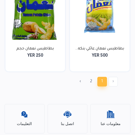
بطاطيس نعمان عائلي بنكه...
بطاطيس نعمان حجم
YER 250
YER 500
متوسط...
›
2
1
‹
معلومات عنا
اتصل بنا
التعليمات