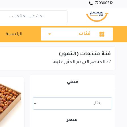
779300512
فئات
الرئيسية
فئة منتجات (التمور)
22
العناصر التي تم العثور عليها
منقي
سعر