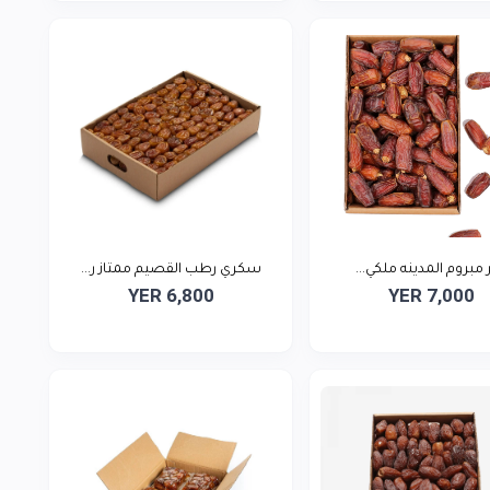
 مبروم المدينه ملكي...
سكري رطب القصيم ممتاز ر...
YER 6,800
YER 7,000