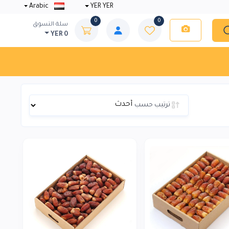
Arabic
YER YER
0
0
سلة التسوق
YER 0
ترتيب حسب