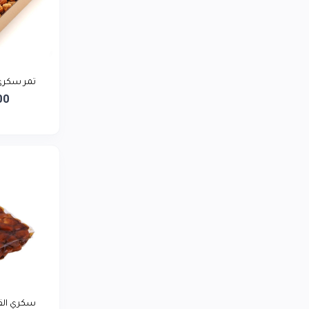
LG
0
توشيبا
0
ريلمي
0
بيورير يمن
تمر سكري القصيم مفتل 
0
00
أديداس
0
لافيرن
0
سمسم تاجر
0
سكري الق