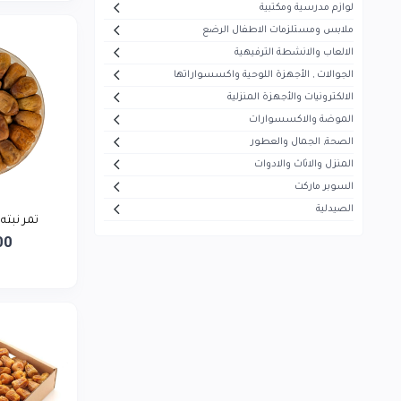
لوازم مدرسية ومكتبية
أيفون
5
ملابس ومستلزمات الاطفال الرضع
هاير
30
الالعاب والانشطة الترفيهية
الجوالات , الأجهزة اللوحية واكسسواراتها
ميديا
53
الالكترونيات والأجهزة المنزلية
سوكاني
7
الموضة والاكسسوارات
ماجستي
الصحة, الجمال والعطور
13
المنزل والاثاث والادوات
تيفال
5
السوبر ماركت
سوني
1
الصيدلية
تمر نبته عل
بيزلين
26
00
موجي
23
بيودرما
43
فيرزاتشي
0
سونيفر
6
فيليبس
5