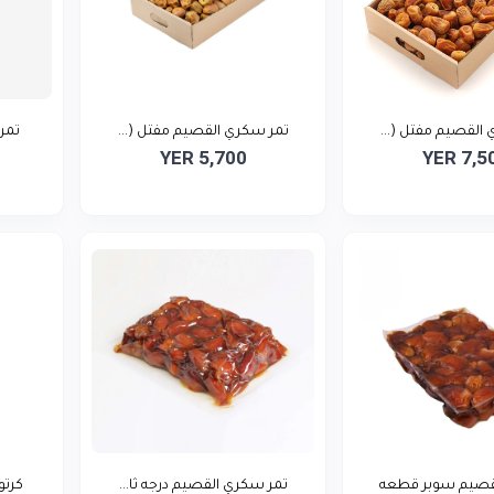
(...
تمر سكري القصيم مفتل (...
تمر مجد
YER 5,700
YER 7,5
صيم سوبر قطعه
تمر سكري القصيم درجه ثا...
كرتون 