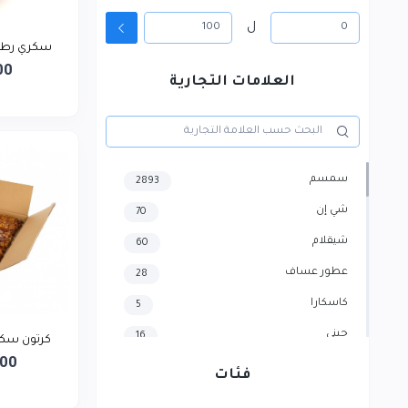
ل
سكري رطب 
00
العلامات التجارية
سمسم
2893
شي إن
70
شيقلام
60
عطور عساف
28
كاسكارا
5
جيني
16
كرتون سكر
000
هايسنس
4
فئات
سامسونج
3