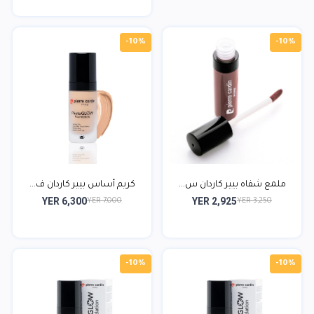
-10%
-10%
ملمع شفاه بيير كاردان س...
كريم أساس بيير كاردان ف...
YER 6,300
YER 2,925
YER 7,000
YER 3,250
-10%
-10%