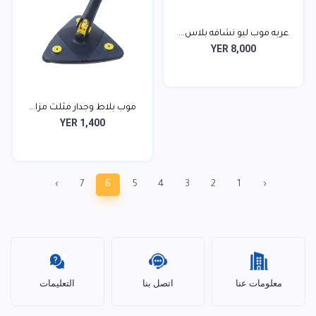
عربه موب ليو نشافه بلاس...
YER 8,000
موب بلاط وجدار مثلث مزا...
YER 1,400
›
7
6
5
4
3
2
1
‹
معلومات عنا
اتصل بنا
التعليمات