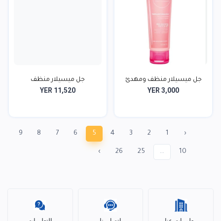
جل ميسيلار منظف ومهدئ
جل ميسيلار منظف
YER 11,520
YER 3,000
9
8
7
6
5
4
3
2
1
‹
›
26
25
...
10
معلومات عنا
اتصل بنا
التعليمات