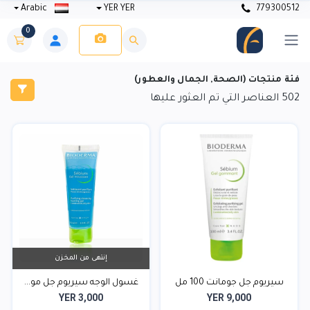
Arabic
YER YER
779300512
0
فئة منتجات (الصحة, الجمال والعطور)
502
العناصر التي تم العثور عليها
إنتهى من المخزن
سيريوم جل جومانت 100 مل
غسول الوجه سيريوم جل مو...
YER 3,000
YER 9,000