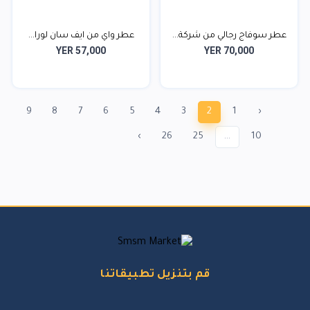
عطر سوفاج رجالي من شركة...
عطر واي من ايف سان لورا...
YER 57,000
YER 70,000
9
8
7
6
5
4
3
2
1
‹
›
26
25
...
10
قم بتنزيل تطبيقاتنا