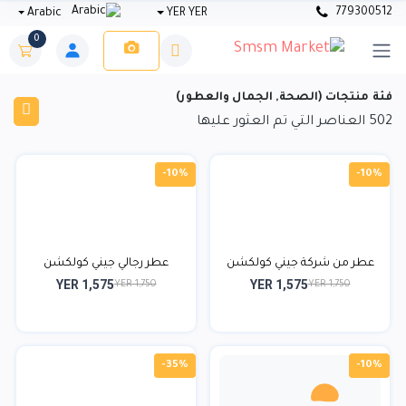
779300512
Arabic
YER YER
0
فئة منتجات (الصحة, الجمال والعطور)
502
العناصر التي تم العثور عليها
-10%
-10%
عطر من شركة جيني كولكشن
عطر رجالي جيني كولكشن
YER 1,575
YER 1,575
YER 1,750
YER 1,750
-35%
-10%