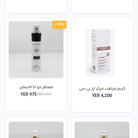
-35%
معطر جو انا الابيض
كريم مرطب مركز اي بي سي
YER 975
YER 1,500
YER 4,200