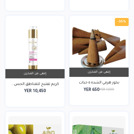
-35%
إنتهى من المخزن
إنتهى من المخزن
بخور هرمي الشده ٥ حبات
كريم تفتيح للمناطق الحس...
YER 650
YER 1,000
YER 10,450