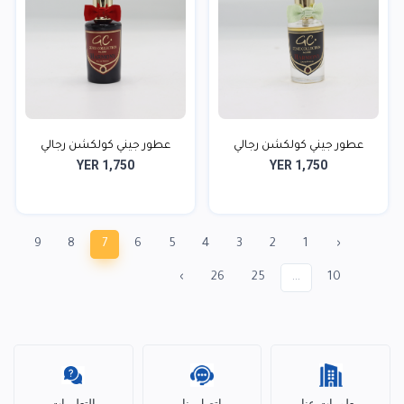
عطور جيني كولكشن رجالي
عطور جيني كولكشن رجالي
YER 1,750
YER 1,750
9
8
7
6
5
4
3
2
1
‹
›
26
25
...
10
معلومات عنا
اتصل بنا
التعليمات